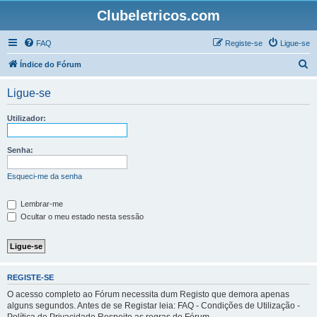
Clubeletricos.com
FAQ
Registe-se
Ligue-se
P
Índice do Fórum
e
Ligue-se
s
q
Utilizador:
u
i
Senha:
s
Esqueci-me da senha
a
r
Lembrar-me
Ocultar o meu estado nesta sessão
REGISTE-SE
O acesso completo ao Fórum necessita dum Registo que demora apenas
alguns segundos. Antes de se Registar leia: FAQ - Condições de Utilização -
Política de Privacidade Respeite as regras do Fórum.