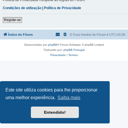
Condições de utilização
|
Política de Privacidade
Registe-se
Índice do Fórum
O Fuso Horário do Fórum é
UTC+01:00
Desenvolvido por
phpBB
® Forum Software © phpBB Limited
Traduzido por:
phpBB Portugal
Privacidade
|
Termos
Este site utiliza cookies para lhe proporcionar
uma melhor experiência.
Saiba mais
Entendido!