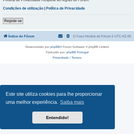
Condições de utilização
|
Política de Privacidade
Registe-se
Índice do Fórum
O Fuso Horário do Fórum é
UTC+01:00
Desenvolvido por
phpBB
® Forum Software © phpBB Limited
Traduzido por:
phpBB Portugal
Privacidade
|
Termos
Este site utiliza cookies para lhe proporcionar
uma melhor experiência.
Saiba mais
Entendido!