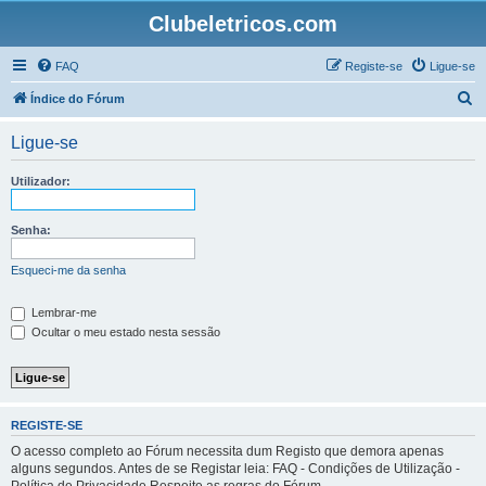
Clubeletricos.com
FAQ
Registe-se
Ligue-se
P
Índice do Fórum
e
Ligue-se
s
q
Utilizador:
u
i
Senha:
s
Esqueci-me da senha
a
r
Lembrar-me
Ocultar o meu estado nesta sessão
REGISTE-SE
O acesso completo ao Fórum necessita dum Registo que demora apenas
alguns segundos. Antes de se Registar leia: FAQ - Condições de Utilização -
Política de Privacidade Respeite as regras do Fórum.