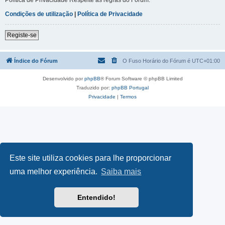
Condições de utilização
|
Política de Privacidade
Registe-se
Índice do Fórum
O Fuso Horário do Fórum é
UTC+01:00
Desenvolvido por
phpBB
® Forum Software © phpBB Limited
Traduzido por:
phpBB Portugal
Privacidade
|
Termos
Este site utiliza cookies para lhe proporcionar
uma melhor experiência.
Saiba mais
Entendido!