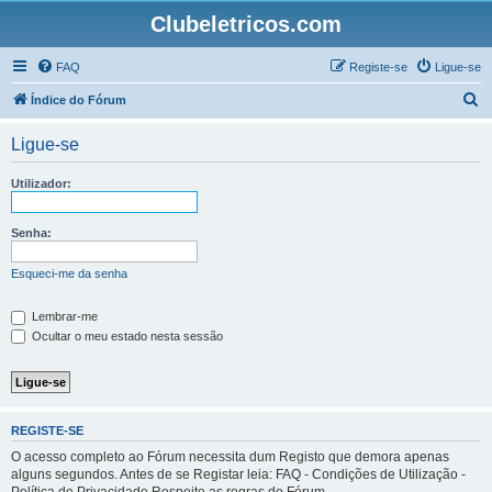
Clubeletricos.com
FAQ
Registe-se
Ligue-se
P
Índice do Fórum
e
Ligue-se
s
q
Utilizador:
u
i
Senha:
s
Esqueci-me da senha
a
r
Lembrar-me
Ocultar o meu estado nesta sessão
REGISTE-SE
O acesso completo ao Fórum necessita dum Registo que demora apenas
alguns segundos. Antes de se Registar leia: FAQ - Condições de Utilização -
Política de Privacidade Respeite as regras do Fórum.