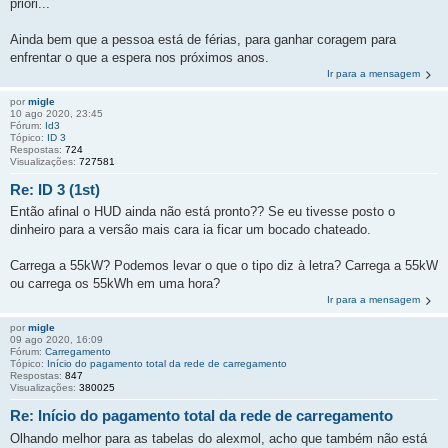
priori...
Ainda bem que a pessoa está de férias, para ganhar coragem para
enfrentar o que a espera nos próximos anos.
Ir para a mensagem
por
migle
10 ago 2020, 23:45
Fórum:
Id3
Tópico:
ID 3
Respostas:
724
Visualizações:
727581
Re: ID 3 (1st)
Então afinal o HUD ainda não está pronto?? Se eu tivesse posto o
dinheiro para a versão mais cara ia ficar um bocado chateado.
Carrega a 55kW? Podemos levar o que o tipo diz à letra? Carrega a 55kW
ou carrega os 55kWh em uma hora?
Ir para a mensagem
por
migle
09 ago 2020, 16:09
Fórum:
Carregamento
Tópico:
Início do pagamento total da rede de carregamento
Respostas:
847
Visualizações:
380025
Re: Início do pagamento total da rede de carregamento
Olhando melhor para as tabelas do alexmol, acho que também não está