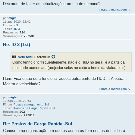
Deixaram de fazer as actualizações ao fim de semana?
Ir para a mensagem
por
migle
11 ago 2020, 22:42
Fórum:
Id3
Tópico:
ID 3
Respostas:
724
Visualizações:
727581
Re: ID 3 (1st)
Nerusonu
Escreveu:
Como tenho dito frequentemente, não é o HuD no geral, é a parte da
realidade aumentada(projectar setas no chão á frente da viatura, etc)
Hum. Fica então só a funcionar aquela outra parte do HUD.... A outra...
Mostra a velocidade?
Ir para a mensagem
por
migle
10 ago 2020, 23:54
Fórum:
Postos carregamento Sul
Tópico:
Postos de Carga Rápida -Sul
Respostas:
202
Visualizações:
277818
Re: Postos de Carga Rápida -Sul
Curioso uma organização em que os assuntos têm nomes definidos à