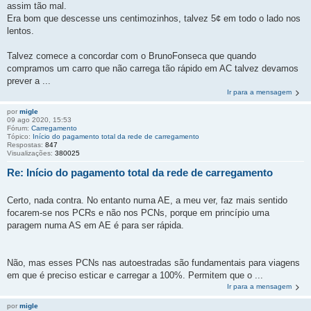
assim tão mal.
Era bom que descesse uns centimozinhos, talvez 5¢ em todo o lado nos
lentos.
Talvez comece a concordar com o BrunoFonseca que quando
compramos um carro que não carrega tão rápido em AC talvez devamos
prever a ...
Ir para a mensagem
por
migle
09 ago 2020, 15:53
Fórum:
Carregamento
Tópico:
Início do pagamento total da rede de carregamento
Respostas:
847
Visualizações:
380025
Re: Início do pagamento total da rede de carregamento
Certo, nada contra. No entanto numa AE, a meu ver, faz mais sentido
focarem-se nos PCRs e não nos PCNs, porque em princípio uma
paragem numa AS em AE é para ser rápida.
Não, mas esses PCNs nas autoestradas são fundamentais para viagens
em que é preciso esticar e carregar a 100%. Permitem que o ...
Ir para a mensagem
por
migle