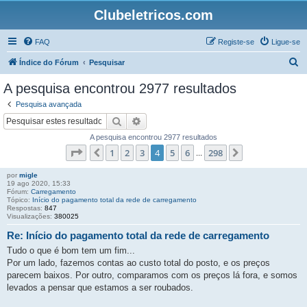
Clubeletricos.com
FAQ
Registe-se
Ligue-se
P
Índice do Fórum
Pesquisar
e
A pesquisa encontrou 2977 resultados
s
Pesquisa avançada
q
Pesquisar
Pesquisa avançada
u
A pesquisa encontrou 2977 resultados
i
Página
4
de
298
1
2
3
4
5
6
298
Anterior
Próximo
...
s
por
migle
a
19 ago 2020, 15:33
Fórum:
Carregamento
r
Tópico:
Início do pagamento total da rede de carregamento
Respostas:
847
Visualizações:
380025
Re: Início do pagamento total da rede de carregamento
Tudo o que é bom tem um fim...
Por um lado, fazemos contas ao custo total do posto, e os preços
parecem baixos. Por outro, comparamos com os preços lá fora, e somos
levados a pensar que estamos a ser roubados.