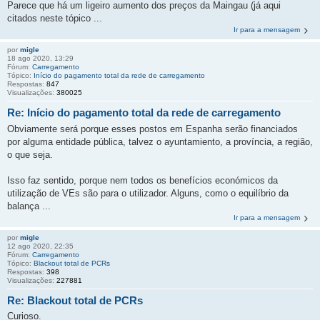
Parece que há um ligeiro aumento dos preços da Maingau (já aqui
citados neste tópico ...
Ir para a mensagem
por
migle
18 ago 2020, 13:29
Fórum:
Carregamento
Tópico:
Início do pagamento total da rede de carregamento
Respostas:
847
Visualizações:
380025
Re: Início do pagamento total da rede de carregamento
Obviamente será porque esses postos em Espanha serão financiados
por alguma entidade pública, talvez o ayuntamiento, a província, a região,
o que seja.
Isso faz sentido, porque nem todos os benefícios económicos da
utilização de VEs são para o utilizador. Alguns, como o equilíbrio da
balança ...
Ir para a mensagem
por
migle
12 ago 2020, 22:35
Fórum:
Carregamento
Tópico:
Blackout total de PCRs
Respostas:
398
Visualizações:
227881
Re: Blackout total de PCRs
Curioso.