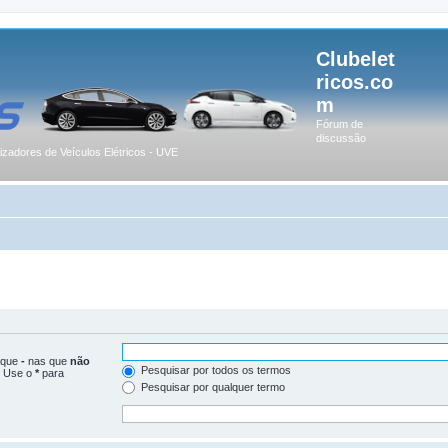
Clubelet
ricos.co
m
Fórum de
discussão
lizadores de Veículos Elétricos - UVE
loque
-
nas que
não
Pesquisar por todos os termos
. Use o
*
para
Pesquisar por qualquer termo