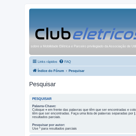
sobre a Mobilidade Elétrica e Parceiro privilegiado da Associação de Uti
Links rápidos
FAQ
Índice do Fórum
Pesquisar
Pesquisar
PESQUISAR
Palavra-Chave:
Coloque
+
em frente das palavras que têm que ser encontradas e co
têm que ser encontradas. Faça uma lista de palavras separadas por
|
resultados parciais.
Pesquisar por autor:
Use * para resultados parciais