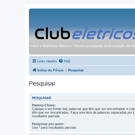
sobre a Mobilidade Elétrica e Parceiro privilegiado da Associação de Uti
Links rápidos
FAQ
Índice do Fórum
Pesquisar
Pesquisar
PESQUISAR
Palavra-Chave:
Coloque
+
em frente das palavras que têm que ser encontradas e co
têm que ser encontradas. Faça uma lista de palavras separadas por
|
resultados parciais.
Pesquisar por autor:
Use * para resultados parciais