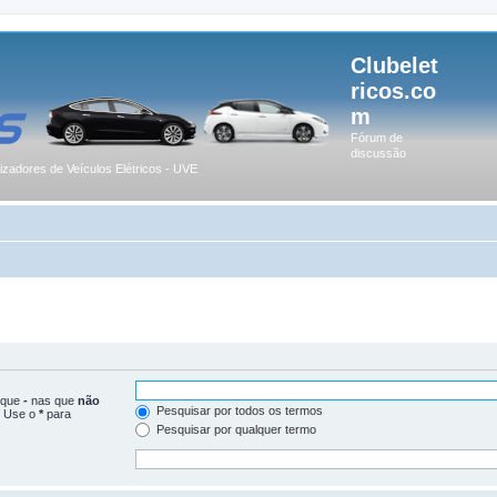
Clubelet
ricos.co
m
Fórum de
discussão
lizadores de Veículos Elétricos - UVE
loque
-
nas que
não
Pesquisar por todos os termos
. Use o
*
para
Pesquisar por qualquer termo