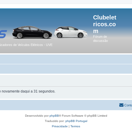
Clubelet
ricos.co
m
Fórum de
discussão
lizadores de Veículos Elétricos - UVE
te novamente daqui a 31 segundos.
Cont
Desenvolvido por
phpBB
® Forum Software © phpBB Limited
Traduzido por:
phpBB Portugal
Privacidade
|
Termos