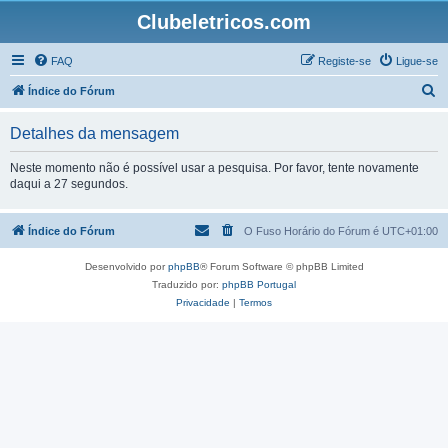
Clubeletricos.com
FAQ
Registe-se
Ligue-se
P
Índice do Fórum
e
Detalhes da mensagem
s
q
Neste momento não é possível usar a pesquisa. Por favor, tente novamente
daqui a 27 segundos.
u
i
Índice do Fórum
O Fuso Horário do Fórum é
UTC+01:00
s
a
Desenvolvido por
phpBB
® Forum Software © phpBB Limited
r
Traduzido por:
phpBB Portugal
Privacidade
|
Termos