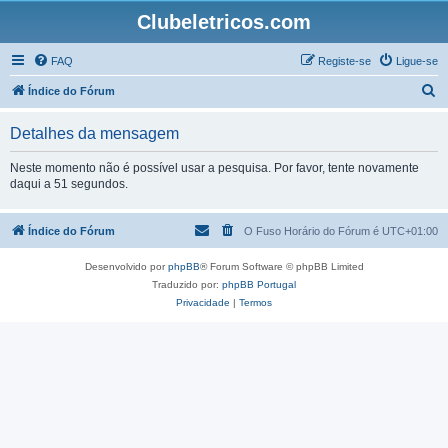
Clubeletricos.com
FAQ
Registe-se
Ligue-se
P
Índice do Fórum
e
Detalhes da mensagem
s
q
Neste momento não é possível usar a pesquisa. Por favor, tente novamente
daqui a 51 segundos.
u
i
Índice do Fórum
O Fuso Horário do Fórum é
UTC+01:00
s
a
Desenvolvido por
phpBB
® Forum Software © phpBB Limited
r
Traduzido por:
phpBB Portugal
Privacidade
|
Termos