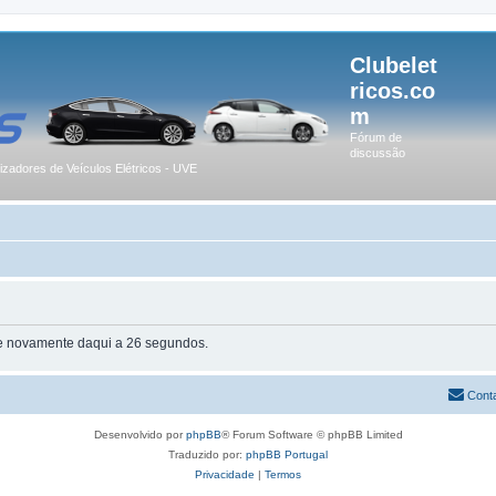
Clubelet
ricos.co
m
Fórum de
discussão
lizadores de Veículos Elétricos - UVE
te novamente daqui a 26 segundos.
Cont
Desenvolvido por
phpBB
® Forum Software © phpBB Limited
Traduzido por:
phpBB Portugal
Privacidade
|
Termos