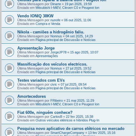
Última Mensagem por
Dinarte
«
19 jan 2026, 19:59
Enviado em
Mitsubishi I-MiEV, Citroen C0 e Peugeot Ion
Vendo IONIQ 38KW
Última Mensagem por
nunofe
«
06 out 2025, 11:06
Enviado em
Compra e Venda
Nikola - camiões a hidrogênio faliu.
Última Mensagem por
Nonnus
«
04 set 2025, 14:29
Enviado em
Página principal de Discussão e Notícias
Apresentação Jorge
Última Mensagem por
JorgeJP78
«
15 ago 2025, 10:07
Enviado em
Apresentações
Massificação dos veículos electricos.
Última Mensagem por
Nonnus
«
27 jul 2025, 19:52
Enviado em
Página principal de Discussão e Notícias
Testes variados com EVs
Última Mensagem por
civic
«
07 jul 2025, 09:54
Enviado em
Página principal de Discussão e Notícias
Amortecedores
Última Mensagem por
FRibeiro
«
21 mai 2025, 11:29
Enviado em
Mitsubishi I-MiEV, Citroen C0 e Peugeot Ion
Fiat 600e, ninguém conhece?
Última Mensagem por
CarlosB
«
22 fev 2025, 15:38
Enviado em
Outros veículos elétricos e híbridos Plug-In
Pesquisa novo aplicativo de carros elétricos no mercado
Última Mensagem por
SmartChargeCompany
«
13 fev 2025, 15:16