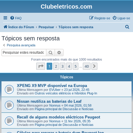
Clubeletricos.com
FAQ
Registe-se
Ligue-se
P
Índice do Fórum
Pesquisar
Tópicos sem resposta
e
Tópicos sem resposta
s
Pesquisa avançada
q
Pesquisar
Pesquisa avançada
u
Foram encontrados mais do que 1000 resultados
i
Página
1
de
40
1
2
3
4
5
40
Próximo
...
s
a
Tópicos
r
XPENG X9 MVP disponível na Europa
Última Mensagem por
EVUber
«
23 jul 2026, 22:45
Enviado em
Outros veículos elétricos e híbridos Plug-In
Nissan reutiliza as baterias do Leaf
Última Mensagem por
Nonnus
«
04 mai 2026, 01:58
Enviado em
Página principal de Discussão e Notícias
Recall de alguns modelos eléctricos Peugeot
Última Mensagem por
Nonnus
«
11 fev 2026, 05:35
Enviado em
Página principal de Discussão e Notícias
Células para reparar a bateria dum Peugeot Ion