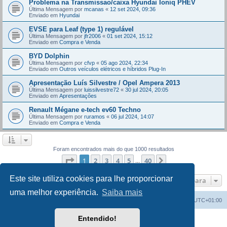
Problema na Transmissao/caixa Hyundai Ioniq PHEV
Última Mensagem por
mcanas
«
12 set 2024, 09:36
Enviado em
Hyundai
EVSE para Leaf (type 1) regulável
Última Mensagem por
jfr2006
«
01 set 2024, 15:12
Enviado em
Compra e Venda
BYD Dolphin
Última Mensagem por
cfvp
«
05 ago 2024, 22:34
Enviado em
Outros veículos elétricos e híbridos Plug-In
Apresentação Luís Silvestre / Opel Ampera 2013
Última Mensagem por
luissilvestre72
«
30 jul 2024, 20:05
Enviado em
Apresentações
Renault Mégane e-tech ev60 Techno
Última Mensagem por
ruramos
«
06 jul 2024, 14:07
Enviado em
Compra e Venda
Foram encontrados mais do que 1000 resultados
Página
1
de
40
1
2
3
4
5
40
Próximo
...
Este site utiliza cookies para lhe proporcionar
Ir para
uma melhor experiência.
Saiba mais
Índice do Fórum
O Fuso Horário do Fórum é
UTC+01:00
Entendido!
Desenvolvido por
phpBB
® Forum Software © phpBB Limited