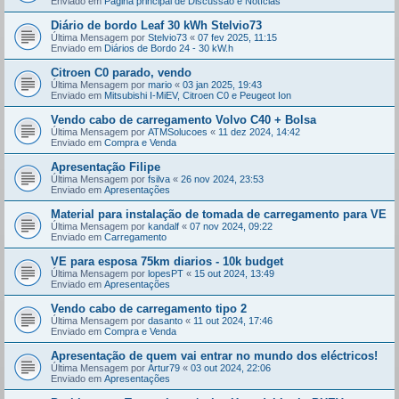
Enviado em
Página principal de Discussão e Notícias
Diário de bordo Leaf 30 kWh Stelvio73
Última Mensagem por
Stelvio73
«
07 fev 2025, 11:15
Enviado em
Diários de Bordo 24 - 30 kW.h
Citroen C0 parado, vendo
Última Mensagem por
mario
«
03 jan 2025, 19:43
Enviado em
Mitsubishi I-MiEV, Citroen C0 e Peugeot Ion
Vendo cabo de carregamento Volvo C40 + Bolsa
Última Mensagem por
ATMSolucoes
«
11 dez 2024, 14:42
Enviado em
Compra e Venda
Apresentação Filipe
Última Mensagem por
fsilva
«
26 nov 2024, 23:53
Enviado em
Apresentações
Material para instalação de tomada de carregamento para VE
Última Mensagem por
kandalf
«
07 nov 2024, 09:22
Enviado em
Carregamento
VE para esposa 75km diarios - 10k budget
Última Mensagem por
lopesPT
«
15 out 2024, 13:49
Enviado em
Apresentações
Vendo cabo de carregamento tipo 2
Última Mensagem por
dasanto
«
11 out 2024, 17:46
Enviado em
Compra e Venda
Apresentação de quem vai entrar no mundo dos eléctricos!
Última Mensagem por
Artur79
«
03 out 2024, 22:06
Enviado em
Apresentações