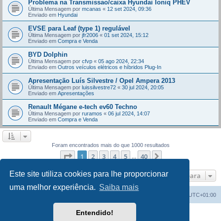
Problema na Transmissao/caixa Hyundai Ioniq PHEV
Última Mensagem por
mcanas
«
12 set 2024, 09:36
Enviado em
Hyundai
EVSE para Leaf (type 1) regulável
Última Mensagem por
jfr2006
«
01 set 2024, 15:12
Enviado em
Compra e Venda
BYD Dolphin
Última Mensagem por
cfvp
«
05 ago 2024, 22:34
Enviado em
Outros veículos elétricos e híbridos Plug-In
Apresentação Luís Silvestre / Opel Ampera 2013
Última Mensagem por
luissilvestre72
«
30 jul 2024, 20:05
Enviado em
Apresentações
Renault Mégane e-tech ev60 Techno
Última Mensagem por
ruramos
«
06 jul 2024, 14:07
Enviado em
Compra e Venda
Foram encontrados mais do que 1000 resultados
Página
1
de
40
1
2
3
4
5
40
Próximo
...
Este site utiliza cookies para lhe proporcionar
Ir para
uma melhor experiência.
Saiba mais
Índice do Fórum
O Fuso Horário do Fórum é
UTC+01:00
Entendido!
Desenvolvido por
phpBB
® Forum Software © phpBB Limited