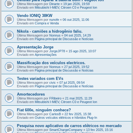
Última Mensagem por
Dinarte
«
19 jan 2026, 19:59
Enviado em
Mitsubishi I-MiEV, Citroen C0 e Peugeot Ion
Vendo IONIQ 38KW
Última Mensagem por
nunofe
«
06 out 2025, 11:06
Enviado em
Compra e Venda
Nikola - camiões a hidrogênio faliu.
Última Mensagem por
Nonnus
«
04 set 2025, 14:29
Enviado em
Página principal de Discussão e Notícias
Apresentação Jorge
Última Mensagem por
JorgeJP78
«
15 ago 2025, 10:07
Enviado em
Apresentações
Massificação dos veículos electricos.
Última Mensagem por
Nonnus
«
27 jul 2025, 19:52
Enviado em
Página principal de Discussão e Notícias
Testes variados com EVs
Última Mensagem por
civic
«
07 jul 2025, 09:54
Enviado em
Página principal de Discussão e Notícias
Amortecedores
Última Mensagem por
FRibeiro
«
21 mai 2025, 11:29
Enviado em
Mitsubishi I-MiEV, Citroen C0 e Peugeot Ion
Fiat 600e, ninguém conhece?
Última Mensagem por
CarlosB
«
22 fev 2025, 15:38
Enviado em
Outros veículos elétricos e híbridos Plug-In
Pesquisa novo aplicativo de carros elétricos no mercado
Última Mensagem por
SmartChargeCompany
«
13 fev 2025, 15:16