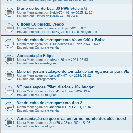
Enviado em
Página principal de Discussão e Notícias
Diário de bordo Leaf 30 kWh Stelvio73
Última Mensagem por
Stelvio73
«
07 fev 2025, 11:15
Enviado em
Diários de Bordo 24 - 30 kW.h
Citroen C0 parado, vendo
Última Mensagem por
mario
«
03 jan 2025, 19:43
Enviado em
Mitsubishi I-MiEV, Citroen C0 e Peugeot Ion
Vendo cabo de carregamento Volvo C40 + Bolsa
Última Mensagem por
ATMSolucoes
«
11 dez 2024, 14:42
Enviado em
Compra e Venda
Apresentação Filipe
Última Mensagem por
fsilva
«
26 nov 2024, 23:53
Enviado em
Apresentações
Material para instalação de tomada de carregamento para VE
Última Mensagem por
kandalf
«
07 nov 2024, 09:22
Enviado em
Carregamento
VE para esposa 75km diarios - 10k budget
Última Mensagem por
lopesPT
«
15 out 2024, 13:49
Enviado em
Apresentações
Vendo cabo de carregamento tipo 2
Última Mensagem por
dasanto
«
11 out 2024, 17:46
Enviado em
Compra e Venda
Apresentação de quem vai entrar no mundo dos eléctricos!
Última Mensagem por
Artur79
«
03 out 2024, 22:06
Enviado em
Apresentações