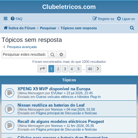
Clubeletricos.com
FAQ
Registe-se
Ligue-se
P
Índice do Fórum
Pesquisar
Tópicos sem resposta
e
Tópicos sem resposta
s
Pesquisa avançada
q
Pesquisar
Pesquisa avançada
u
Foram encontrados mais do que 1000 resultados
i
Página
1
de
40
1
2
3
4
5
40
Próximo
...
s
a
Tópicos
r
XPENG X9 MVP disponível na Europa
Última Mensagem por
EVUber
«
23 jul 2026, 22:45
Enviado em
Outros veículos elétricos e híbridos Plug-In
Nissan reutiliza as baterias do Leaf
Última Mensagem por
Nonnus
«
04 mai 2026, 01:58
Enviado em
Página principal de Discussão e Notícias
Recall de alguns modelos eléctricos Peugeot
Última Mensagem por
Nonnus
«
11 fev 2026, 05:35
Enviado em
Página principal de Discussão e Notícias
Células para reparar a bateria dum Peugeot Ion