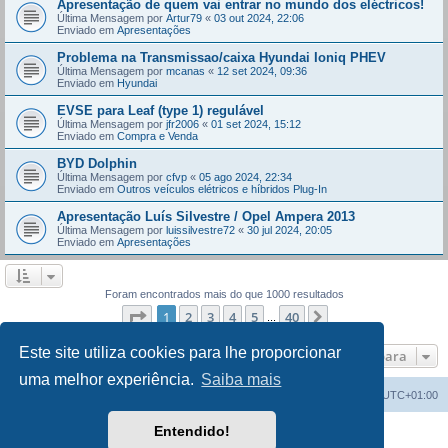
Apresentação de quem vai entrar no mundo dos eléctricos!
Última Mensagem por
Artur79
«
03 out 2024, 22:06
Enviado em
Apresentações
Problema na Transmissao/caixa Hyundai Ioniq PHEV
Última Mensagem por
mcanas
«
12 set 2024, 09:36
Enviado em
Hyundai
EVSE para Leaf (type 1) regulável
Última Mensagem por
jfr2006
«
01 set 2024, 15:12
Enviado em
Compra e Venda
BYD Dolphin
Última Mensagem por
cfvp
«
05 ago 2024, 22:34
Enviado em
Outros veículos elétricos e híbridos Plug-In
Apresentação Luís Silvestre / Opel Ampera 2013
Última Mensagem por
luissilvestre72
«
30 jul 2024, 20:05
Enviado em
Apresentações
Foram encontrados mais do que 1000 resultados
Página
1
de
40
1
2
3
4
5
40
Próximo
...
Este site utiliza cookies para lhe proporcionar
Ir para
uma melhor experiência.
Saiba mais
Índice do Fórum
O Fuso Horário do Fórum é
UTC+01:00
Entendido!
Desenvolvido por
phpBB
® Forum Software © phpBB Limited