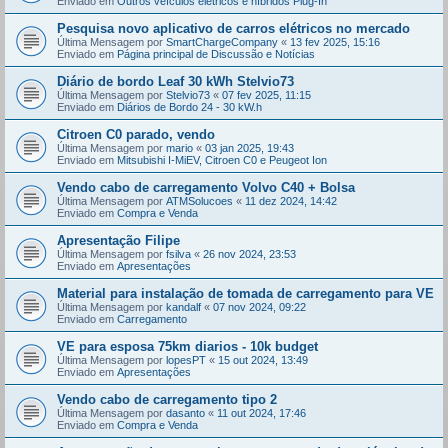
Enviado em
Outros veículos elétricos e híbridos Plug-In
Pesquisa novo aplicativo de carros elétricos no mercado
Última Mensagem por
SmartChargeCompany
«
13 fev 2025, 15:16
Enviado em
Página principal de Discussão e Notícias
Diário de bordo Leaf 30 kWh Stelvio73
Última Mensagem por
Stelvio73
«
07 fev 2025, 11:15
Enviado em
Diários de Bordo 24 - 30 kW.h
Citroen C0 parado, vendo
Última Mensagem por
mario
«
03 jan 2025, 19:43
Enviado em
Mitsubishi I-MiEV, Citroen C0 e Peugeot Ion
Vendo cabo de carregamento Volvo C40 + Bolsa
Última Mensagem por
ATMSolucoes
«
11 dez 2024, 14:42
Enviado em
Compra e Venda
Apresentação Filipe
Última Mensagem por
fsilva
«
26 nov 2024, 23:53
Enviado em
Apresentações
Material para instalação de tomada de carregamento para VE
Última Mensagem por
kandalf
«
07 nov 2024, 09:22
Enviado em
Carregamento
VE para esposa 75km diarios - 10k budget
Última Mensagem por
lopesPT
«
15 out 2024, 13:49
Enviado em
Apresentações
Vendo cabo de carregamento tipo 2
Última Mensagem por
dasanto
«
11 out 2024, 17:46
Enviado em
Compra e Venda