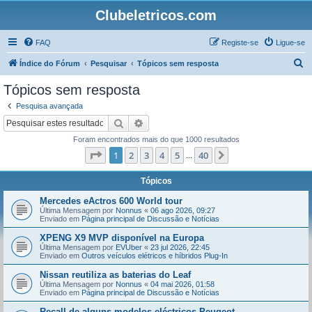
Clubeletricos.com
FAQ
Registe-se
Ligue-se
P
Índice do Fórum
Pesquisar
Tópicos sem resposta
e
Tópicos sem resposta
s
Pesquisa avançada
q
Pesquisar
Pesquisa avançada
u
Foram encontrados mais do que 1000 resultados
i
Página
1
de
40
1
2
3
4
5
40
Próximo
...
s
a
Tópicos
r
Mercedes eActros 600 World tour
Última Mensagem por
Nonnus
«
06 ago 2026, 09:27
Enviado em
Página principal de Discussão e Notícias
XPENG X9 MVP disponível na Europa
Última Mensagem por
EVUber
«
23 jul 2026, 22:45
Enviado em
Outros veículos elétricos e híbridos Plug-In
Nissan reutiliza as baterias do Leaf
Última Mensagem por
Nonnus
«
04 mai 2026, 01:58
Enviado em
Página principal de Discussão e Notícias
Recall de alguns modelos eléctricos Peugeot