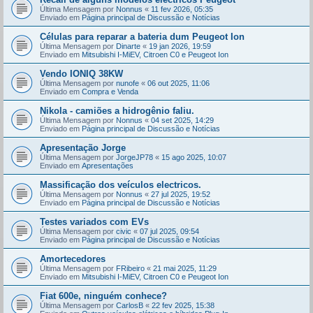
Última Mensagem por
Nonnus
«
11 fev 2026, 05:35
Enviado em
Página principal de Discussão e Notícias
Células para reparar a bateria dum Peugeot Ion
Última Mensagem por
Dinarte
«
19 jan 2026, 19:59
Enviado em
Mitsubishi I-MiEV, Citroen C0 e Peugeot Ion
Vendo IONIQ 38KW
Última Mensagem por
nunofe
«
06 out 2025, 11:06
Enviado em
Compra e Venda
Nikola - camiões a hidrogênio faliu.
Última Mensagem por
Nonnus
«
04 set 2025, 14:29
Enviado em
Página principal de Discussão e Notícias
Apresentação Jorge
Última Mensagem por
JorgeJP78
«
15 ago 2025, 10:07
Enviado em
Apresentações
Massificação dos veículos electricos.
Última Mensagem por
Nonnus
«
27 jul 2025, 19:52
Enviado em
Página principal de Discussão e Notícias
Testes variados com EVs
Última Mensagem por
civic
«
07 jul 2025, 09:54
Enviado em
Página principal de Discussão e Notícias
Amortecedores
Última Mensagem por
FRibeiro
«
21 mai 2025, 11:29
Enviado em
Mitsubishi I-MiEV, Citroen C0 e Peugeot Ion
Fiat 600e, ninguém conhece?
Última Mensagem por
CarlosB
«
22 fev 2025, 15:38