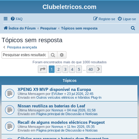
Clubeletricos.com
FAQ
Registe-se
Ligue-se
P
Índice do Fórum
Pesquisar
Tópicos sem resposta
e
Tópicos sem resposta
s
Pesquisa avançada
q
Pesquisar
Pesquisa avançada
u
Foram encontrados mais do que 1000 resultados
i
Página
1
de
40
1
2
3
4
5
40
Próximo
...
s
a
Tópicos
r
XPENG X9 MVP disponível na Europa
Última Mensagem por
EVUber
«
23 jul 2026, 22:45
Enviado em
Outros veículos elétricos e híbridos Plug-In
Nissan reutiliza as baterias do Leaf
Última Mensagem por
Nonnus
«
04 mai 2026, 01:58
Enviado em
Página principal de Discussão e Notícias
Recall de alguns modelos eléctricos Peugeot
Última Mensagem por
Nonnus
«
11 fev 2026, 05:35
Enviado em
Página principal de Discussão e Notícias
Células para reparar a bateria dum Peugeot Ion