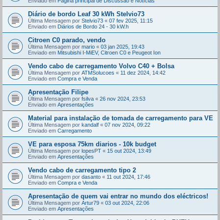
Enviado em
Página principal de Discussão e Notícias
Diário de bordo Leaf 30 kWh Stelvio73
Última Mensagem por
Stelvio73
«
07 fev 2025, 11:15
Enviado em
Diários de Bordo 24 - 30 kW.h
Citroen C0 parado, vendo
Última Mensagem por
mario
«
03 jan 2025, 19:43
Enviado em
Mitsubishi I-MiEV, Citroen C0 e Peugeot Ion
Vendo cabo de carregamento Volvo C40 + Bolsa
Última Mensagem por
ATMSolucoes
«
11 dez 2024, 14:42
Enviado em
Compra e Venda
Apresentação Filipe
Última Mensagem por
fsilva
«
26 nov 2024, 23:53
Enviado em
Apresentações
Material para instalação de tomada de carregamento para VE
Última Mensagem por
kandalf
«
07 nov 2024, 09:22
Enviado em
Carregamento
VE para esposa 75km diarios - 10k budget
Última Mensagem por
lopesPT
«
15 out 2024, 13:49
Enviado em
Apresentações
Vendo cabo de carregamento tipo 2
Última Mensagem por
dasanto
«
11 out 2024, 17:46
Enviado em
Compra e Venda
Apresentação de quem vai entrar no mundo dos eléctricos!
Última Mensagem por
Artur79
«
03 out 2024, 22:06
Enviado em
Apresentações