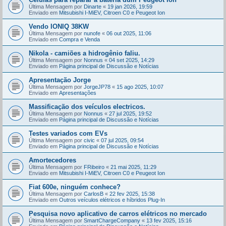
Última Mensagem por
Dinarte
«
19 jan 2026, 19:59
Enviado em
Mitsubishi I-MiEV, Citroen C0 e Peugeot Ion
Vendo IONIQ 38KW
Última Mensagem por
nunofe
«
06 out 2025, 11:06
Enviado em
Compra e Venda
Nikola - camiões a hidrogênio faliu.
Última Mensagem por
Nonnus
«
04 set 2025, 14:29
Enviado em
Página principal de Discussão e Notícias
Apresentação Jorge
Última Mensagem por
JorgeJP78
«
15 ago 2025, 10:07
Enviado em
Apresentações
Massificação dos veículos electricos.
Última Mensagem por
Nonnus
«
27 jul 2025, 19:52
Enviado em
Página principal de Discussão e Notícias
Testes variados com EVs
Última Mensagem por
civic
«
07 jul 2025, 09:54
Enviado em
Página principal de Discussão e Notícias
Amortecedores
Última Mensagem por
FRibeiro
«
21 mai 2025, 11:29
Enviado em
Mitsubishi I-MiEV, Citroen C0 e Peugeot Ion
Fiat 600e, ninguém conhece?
Última Mensagem por
CarlosB
«
22 fev 2025, 15:38
Enviado em
Outros veículos elétricos e híbridos Plug-In
Pesquisa novo aplicativo de carros elétricos no mercado
Última Mensagem por
SmartChargeCompany
«
13 fev 2025, 15:16