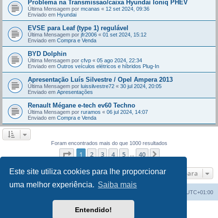
Problema na Transmissao/caixa Hyundai Ioniq PHEV
Última Mensagem por
mcanas
«
12 set 2024, 09:36
Enviado em
Hyundai
EVSE para Leaf (type 1) regulável
Última Mensagem por
jfr2006
«
01 set 2024, 15:12
Enviado em
Compra e Venda
BYD Dolphin
Última Mensagem por
cfvp
«
05 ago 2024, 22:34
Enviado em
Outros veículos elétricos e híbridos Plug-In
Apresentação Luís Silvestre / Opel Ampera 2013
Última Mensagem por
luissilvestre72
«
30 jul 2024, 20:05
Enviado em
Apresentações
Renault Mégane e-tech ev60 Techno
Última Mensagem por
ruramos
«
06 jul 2024, 14:07
Enviado em
Compra e Venda
Foram encontrados mais do que 1000 resultados
Página
1
de
40
1
2
3
4
5
40
Próximo
...
Este site utiliza cookies para lhe proporcionar
Ir para
uma melhor experiência.
Saiba mais
Índice do Fórum
O Fuso Horário do Fórum é
UTC+01:00
Entendido!
Desenvolvido por
phpBB
® Forum Software © phpBB Limited