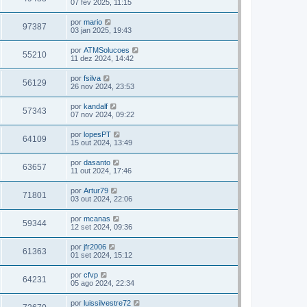
07 fev 2025, 11:15
por
mario
97387
03 jan 2025, 19:43
por
ATMSolucoes
55210
11 dez 2024, 14:42
por
fsilva
56129
26 nov 2024, 23:53
por
kandalf
57343
07 nov 2024, 09:22
por
lopesPT
64109
15 out 2024, 13:49
por
dasanto
63657
11 out 2024, 17:46
por
Artur79
71801
03 out 2024, 22:06
por
mcanas
59344
12 set 2024, 09:36
por
jfr2006
61363
01 set 2024, 15:12
por
cfvp
64231
05 ago 2024, 22:34
por
luissilvestre72