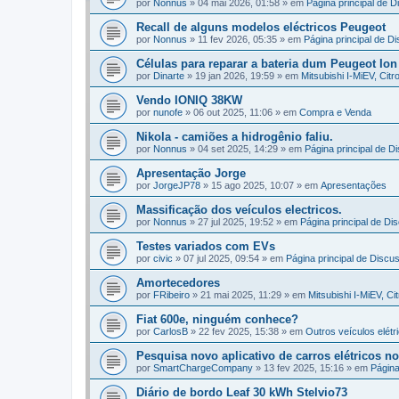
por
Nonnus
»
04 mai 2026, 01:58
» em
Página principal de D
Recall de alguns modelos eléctricos Peugeot
por
Nonnus
»
11 fev 2026, 05:35
» em
Página principal de D
Células para reparar a bateria dum Peugeot Ion
por
Dinarte
»
19 jan 2026, 19:59
» em
Mitsubishi I-MiEV, Cit
Vendo IONIQ 38KW
por
nunofe
»
06 out 2025, 11:06
» em
Compra e Venda
Nikola - camiões a hidrogênio faliu.
por
Nonnus
»
04 set 2025, 14:29
» em
Página principal de D
Apresentação Jorge
por
JorgeJP78
»
15 ago 2025, 10:07
» em
Apresentações
Massificação dos veículos electricos.
por
Nonnus
»
27 jul 2025, 19:52
» em
Página principal de Di
Testes variados com EVs
por
civic
»
07 jul 2025, 09:54
» em
Página principal de Discu
Amortecedores
por
FRibeiro
»
21 mai 2025, 11:29
» em
Mitsubishi I-MiEV, C
Fiat 600e, ninguém conhece?
por
CarlosB
»
22 fev 2025, 15:38
» em
Outros veículos elétri
Pesquisa novo aplicativo de carros elétricos 
por
SmartChargeCompany
»
13 fev 2025, 15:16
» em
Página
Diário de bordo Leaf 30 kWh Stelvio73