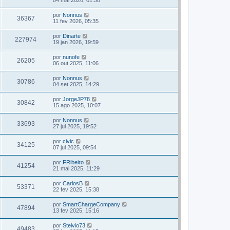
04 mai 2026, 01:58
por
Nonnus
36367
11 fev 2026, 05:35
por
Dinarte
227974
19 jan 2026, 19:59
por
nunofe
26205
06 out 2025, 11:06
por
Nonnus
30786
04 set 2025, 14:29
por
JorgeJP78
30842
15 ago 2025, 10:07
por
Nonnus
33693
27 jul 2025, 19:52
por
civic
34125
07 jul 2025, 09:54
por
FRibeiro
41254
21 mai 2025, 11:29
por
CarlosB
53371
22 fev 2025, 15:38
por
SmartChargeCompany
47894
13 fev 2025, 15:16
por
Stelvio73
49483