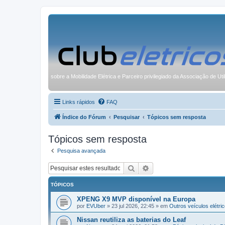
sobre a Mobilidade Elétrica e Parceiro privilegiado da Associação de Uti
Links rápidos
FAQ
Índice do Fórum
Pesquisar
Tópicos sem resposta
Tópicos sem resposta
Pesquisa avançada
Pesquisar
Pesquisa avançada
TÓPICOS
XPENG X9 MVP disponível na Europa
por
EVUber
»
23 jul 2026, 22:45
» em
Outros veículos elétric
Nissan reutiliza as baterias do Leaf