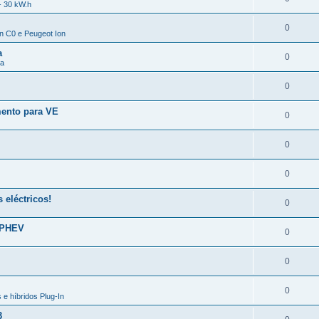
- 30 kW.h
0
en C0 e Peugeot Ion
a
0
da
0
mento para VE
0
0
0
eléctricos!
0
 PHEV
0
0
0
 e híbridos Plug-In
3