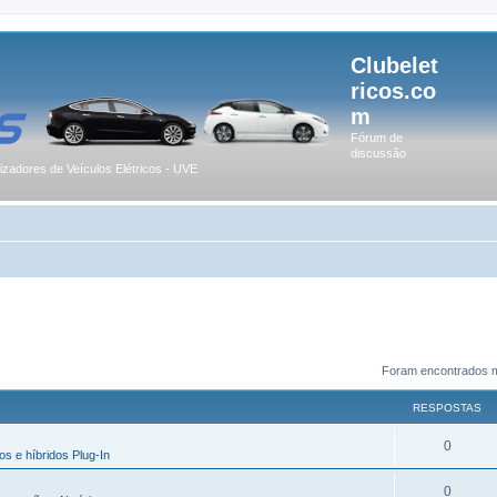
Clubelet
ricos.co
m
Fórum de
discussão
lizadores de Veículos Elétricos - UVE
Foram encontrados m
RESPOSTAS
0
os e híbridos Plug-In
0