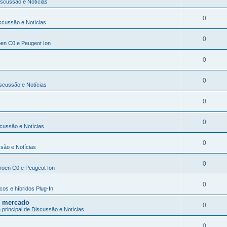
iscussão e Notícias
0
iscussão e Notícias
0
roen C0 e Peugeot Ion
0
0
iscussão e Notícias
0
0
scussão e Notícias
0
ssão e Notícias
0
itroen C0 e Peugeot Ion
0
cos e híbridos Plug-In
no mercado
0
 principal de Discussão e Notícias
0