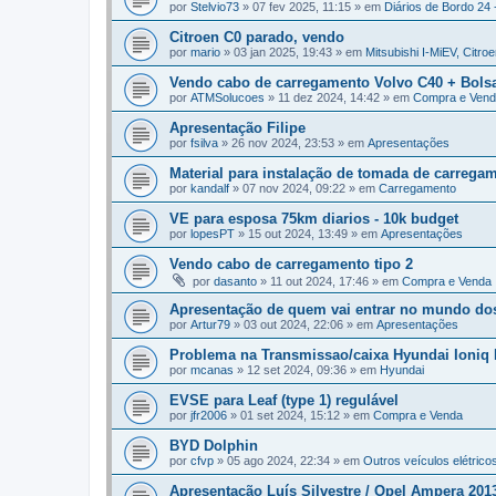
por
Stelvio73
»
07 fev 2025, 11:15
» em
Diários de Bordo 24 
Citroen C0 parado, vendo
por
mario
»
03 jan 2025, 19:43
» em
Mitsubishi I-MiEV, Citro
Vendo cabo de carregamento Volvo C40 + Bols
por
ATMSolucoes
»
11 dez 2024, 14:42
» em
Compra e Ven
Apresentação Filipe
por
fsilva
»
26 nov 2024, 23:53
» em
Apresentações
Material para instalação de tomada de carrega
por
kandalf
»
07 nov 2024, 09:22
» em
Carregamento
VE para esposa 75km diarios - 10k budget
por
lopesPT
»
15 out 2024, 13:49
» em
Apresentações
Vendo cabo de carregamento tipo 2
por
dasanto
»
11 out 2024, 17:46
» em
Compra e Venda
Apresentação de quem vai entrar no mundo dos 
por
Artur79
»
03 out 2024, 22:06
» em
Apresentações
Problema na Transmissao/caixa Hyundai Ioniq
por
mcanas
»
12 set 2024, 09:36
» em
Hyundai
EVSE para Leaf (type 1) regulável
por
jfr2006
»
01 set 2024, 15:12
» em
Compra e Venda
BYD Dolphin
por
cfvp
»
05 ago 2024, 22:34
» em
Outros veículos elétricos
Apresentação Luís Silvestre / Opel Ampera 201