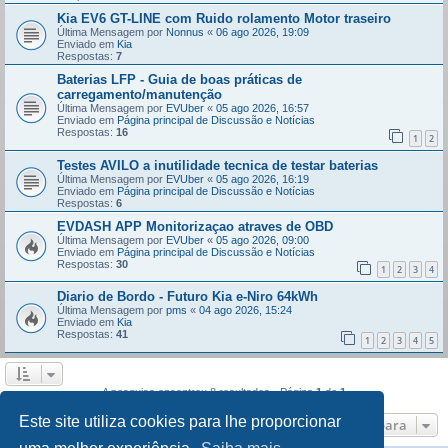
Kia EV6 GT-LINE com Ruido rolamento Motor traseiro
Última Mensagem por
Nonnus
«
06 ago 2026, 19:09
Enviado em
Kia
Respostas:
7
Baterias LFP - Guia de boas práticas de
carregamento/manutenção
Última Mensagem por
EVUber
«
05 ago 2026, 16:57
Enviado em
Página principal de Discussão e Notícias
Respostas:
16
1
2
Testes AVILO a inutilidade tecnica de testar baterias
Última Mensagem por
EVUber
«
05 ago 2026, 16:19
Enviado em
Página principal de Discussão e Notícias
Respostas:
6
EVDASH APP Monitorizaçao atraves de OBD
Última Mensagem por
EVUber
«
05 ago 2026, 09:00
Enviado em
Página principal de Discussão e Notícias
Respostas:
30
1
2
3
4
Diario de Bordo - Futuro Kia e-Niro 64kWh
Última Mensagem por
pms
«
04 ago 2026, 15:24
Enviado em
Kia
Respostas:
41
1
2
3
4
5
A pesquisa encontrou 8 resultados • Página
1
de
1
Este site utiliza cookies para lhe proporcionar
Ir para