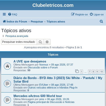
Clubeletricos.com
FAQ
Registe-se
Ligue-se
P
Índice do Fórum
Pesquisar
Tópicos ativos
e
Tópicos ativos
s
Pesquisa avançada
q
Pesquisar
Pesquisa avançada
u
A pesquisa encontrou 8 resultados • Página
1
de
1
i
Tópicos
s
A UVE que desejamos
a
Última Mensagem por
Nonnus
«
09 ago 2026, 07:37
r
Enviado em
Discussão sobre o Forum
Respostas:
99
1
7
8
9
10
...
Diário de Bordo - BYD Atto 3 (2023) Ski White - 'Pantufa' / My
Solar Bird
Última Mensagem por
EVUber
«
08 ago 2026, 17:48
Enviado em
Outros veículos elétricos e híbridos Plug-In
Respostas:
8
Mercedes eActros 600 World tour
Última Mensagem por
pms
«
06 ago 2026, 19:26
Enviado em
Página principal de Discussão e Notícias
Respostas:
1