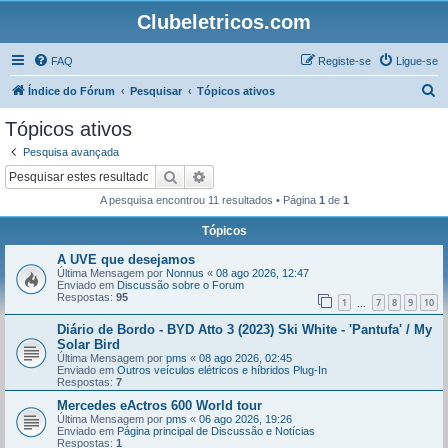
Clubeletricos.com
FAQ
Registe-se
Ligue-se
P
Índice do Fórum
Pesquisar
Tópicos ativos
e
Tópicos ativos
s
Pesquisa avançada
q
Pesquisar
Pesquisa avançada
u
A pesquisa encontrou 11 resultados • Página
1
de
1
i
Tópicos
s
A UVE que desejamos
a
Última Mensagem por
Nonnus
«
08 ago 2026, 12:47
r
Enviado em
Discussão sobre o Forum
Respostas:
95
1
7
8
9
10
...
Diário de Bordo - BYD Atto 3 (2023) Ski White - 'Pantufa' / My
Solar Bird
Última Mensagem por
pms
«
08 ago 2026, 02:45
Enviado em
Outros veículos elétricos e híbridos Plug-In
Respostas:
7
Mercedes eActros 600 World tour
Última Mensagem por
pms
«
06 ago 2026, 19:26
Enviado em
Página principal de Discussão e Notícias
Respostas:
1