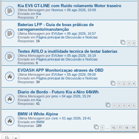
Kia EV6 GT-LINE com Ruido rolamento Motor traseiro
Última Mensagem por
Nonnus
«
06 ago 2026, 19:09
Enviado em
Kia
Respostas:
7
Baterias LFP - Guia de boas práticas de
carregamento/manutenção
Última Mensagem por
EVUber
«
05 ago 2026, 16:57
Enviado em
Página principal de Discussão e Notícias
Respostas:
16
1
2
Testes AVILO a inutilidade tecnica de testar baterias
Última Mensagem por
EVUber
«
05 ago 2026, 16:19
Enviado em
Página principal de Discussão e Notícias
Respostas:
6
EVDASH APP Monitorizaçao atraves de OBD
Última Mensagem por
EVUber
«
05 ago 2026, 09:00
Enviado em
Página principal de Discussão e Notícias
Respostas:
30
1
2
3
4
Diario de Bordo - Futuro Kia e-Niro 64kWh
Última Mensagem por
pms
«
04 ago 2026, 15:24
Enviado em
Kia
Respostas:
41
1
2
3
4
5
BMW i4 White Alpine
Última Mensagem por
civic
«
01 ago 2026, 19:41
Enviado em
BMW
Respostas:
189
1
16
17
18
19
...