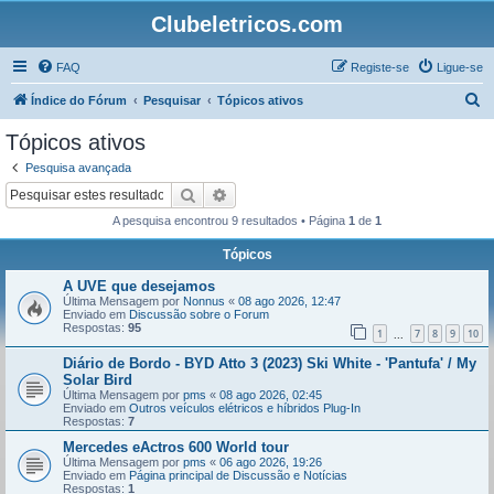
Clubeletricos.com
FAQ
Registe-se
Ligue-se
P
Índice do Fórum
Pesquisar
Tópicos ativos
e
Tópicos ativos
s
Pesquisa avançada
q
Pesquisar
Pesquisa avançada
u
A pesquisa encontrou 9 resultados • Página
1
de
1
i
Tópicos
s
A UVE que desejamos
a
Última Mensagem por
Nonnus
«
08 ago 2026, 12:47
r
Enviado em
Discussão sobre o Forum
Respostas:
95
1
7
8
9
10
...
Diário de Bordo - BYD Atto 3 (2023) Ski White - 'Pantufa' / My
Solar Bird
Última Mensagem por
pms
«
08 ago 2026, 02:45
Enviado em
Outros veículos elétricos e híbridos Plug-In
Respostas:
7
Mercedes eActros 600 World tour
Última Mensagem por
pms
«
06 ago 2026, 19:26
Enviado em
Página principal de Discussão e Notícias
Respostas:
1