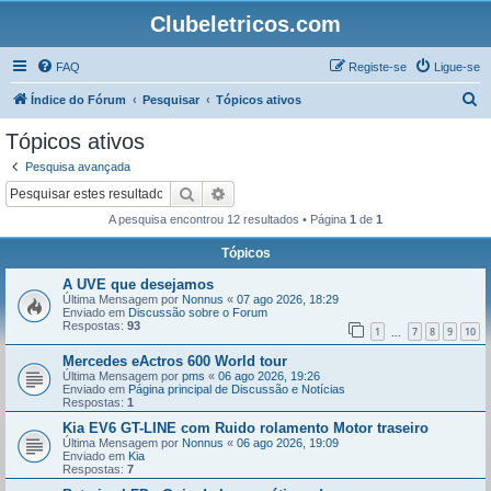
Clubeletricos.com
FAQ
Registe-se
Ligue-se
P
Índice do Fórum
Pesquisar
Tópicos ativos
e
Tópicos ativos
s
Pesquisa avançada
q
Pesquisar
Pesquisa avançada
u
A pesquisa encontrou 12 resultados • Página
1
de
1
i
Tópicos
s
A UVE que desejamos
a
Última Mensagem por
Nonnus
«
07 ago 2026, 18:29
r
Enviado em
Discussão sobre o Forum
Respostas:
93
1
7
8
9
10
...
Mercedes eActros 600 World tour
Última Mensagem por
pms
«
06 ago 2026, 19:26
Enviado em
Página principal de Discussão e Notícias
Respostas:
1
Kia EV6 GT-LINE com Ruido rolamento Motor traseiro
Última Mensagem por
Nonnus
«
06 ago 2026, 19:09
Enviado em
Kia
Respostas:
7