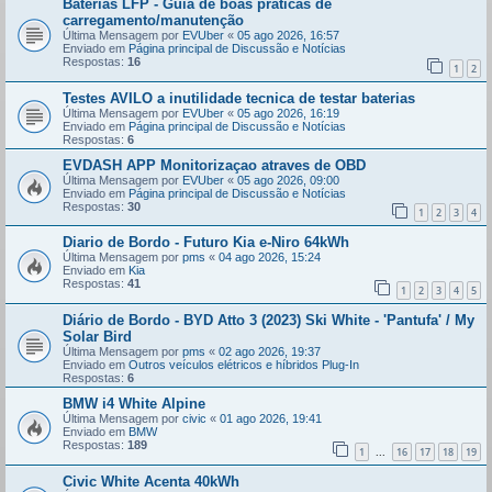
Baterias LFP - Guia de boas práticas de
carregamento/manutenção
Última Mensagem por
EVUber
«
05 ago 2026, 16:57
Enviado em
Página principal de Discussão e Notícias
Respostas:
16
1
2
Testes AVILO a inutilidade tecnica de testar baterias
Última Mensagem por
EVUber
«
05 ago 2026, 16:19
Enviado em
Página principal de Discussão e Notícias
Respostas:
6
EVDASH APP Monitorizaçao atraves de OBD
Última Mensagem por
EVUber
«
05 ago 2026, 09:00
Enviado em
Página principal de Discussão e Notícias
Respostas:
30
1
2
3
4
Diario de Bordo - Futuro Kia e-Niro 64kWh
Última Mensagem por
pms
«
04 ago 2026, 15:24
Enviado em
Kia
Respostas:
41
1
2
3
4
5
Diário de Bordo - BYD Atto 3 (2023) Ski White - 'Pantufa' / My
Solar Bird
Última Mensagem por
pms
«
02 ago 2026, 19:37
Enviado em
Outros veículos elétricos e híbridos Plug-In
Respostas:
6
BMW i4 White Alpine
Última Mensagem por
civic
«
01 ago 2026, 19:41
Enviado em
BMW
Respostas:
189
1
16
17
18
19
...
Civic White Acenta 40kWh