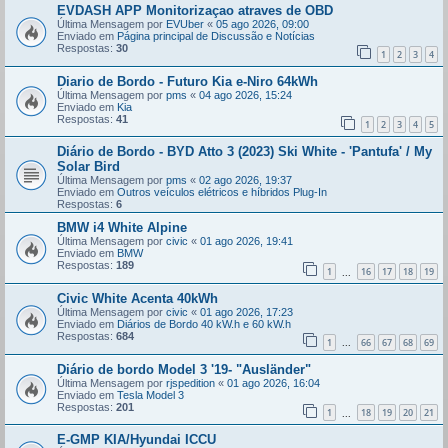
EVDASH APP Monitorizaçao atraves de OBD
Última Mensagem por
EVUber
«
05 ago 2026, 09:00
Enviado em
Página principal de Discussão e Notícias
Respostas:
30
1
2
3
4
Diario de Bordo - Futuro Kia e-Niro 64kWh
Última Mensagem por
pms
«
04 ago 2026, 15:24
Enviado em
Kia
Respostas:
41
1
2
3
4
5
Diário de Bordo - BYD Atto 3 (2023) Ski White - 'Pantufa' / My
Solar Bird
Última Mensagem por
pms
«
02 ago 2026, 19:37
Enviado em
Outros veículos elétricos e híbridos Plug-In
Respostas:
6
BMW i4 White Alpine
Última Mensagem por
civic
«
01 ago 2026, 19:41
Enviado em
BMW
Respostas:
189
1
16
17
18
19
...
Civic White Acenta 40kWh
Última Mensagem por
civic
«
01 ago 2026, 17:23
Enviado em
Diários de Bordo 40 kW.h e 60 kW.h
Respostas:
684
1
66
67
68
69
...
Diário de bordo Model 3 '19- "Ausländer"
Última Mensagem por
rjspedition
«
01 ago 2026, 16:04
Enviado em
Tesla Model 3
Respostas:
201
1
18
19
20
21
...
E-GMP KIA/Hyundai ICCU