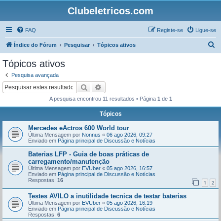
Clubeletricos.com
FAQ
Registe-se
Ligue-se
P
Índice do Fórum
Pesquisar
Tópicos ativos
e
Tópicos ativos
s
Pesquisa avançada
q
Pesquisar
Pesquisa avançada
u
A pesquisa encontrou 11 resultados • Página
1
de
1
i
Tópicos
s
Mercedes eActros 600 World tour
a
Última Mensagem por
Nonnus
«
06 ago 2026, 09:27
r
Enviado em
Página principal de Discussão e Notícias
Baterias LFP - Guia de boas práticas de
carregamento/manutenção
Última Mensagem por
EVUber
«
05 ago 2026, 16:57
Enviado em
Página principal de Discussão e Notícias
Respostas:
16
1
2
Testes AVILO a inutilidade tecnica de testar baterias
Última Mensagem por
EVUber
«
05 ago 2026, 16:19
Enviado em
Página principal de Discussão e Notícias
Respostas:
6