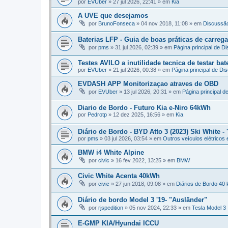
por
EVUber
»
27 jul 2026, 22:41
» em
Kia
A UVE que desejamos
por
BrunoFonseca
»
04 nov 2018, 11:08
» em
Discussã
Baterias LFP - Guia de boas práticas de carr
por
pms
»
31 jul 2026, 02:39
» em
Página principal de D
Testes AVILO a inutilidade tecnica de testar bat
por
EVUber
»
21 jul 2026, 00:38
» em
Página principal de Di
EVDASH APP Monitorizaçao atraves de OBD
por
EVUber
»
13 jul 2026, 20:31
» em
Página principal d
Diario de Bordo - Futuro Kia e-Niro 64kWh
por
Pedrotp
»
12 dez 2025, 16:56
» em
Kia
Diário de Bordo - BYD Atto 3 (2023) Ski White - 
por
pms
»
03 jul 2026, 03:54
» em
Outros veículos elétricos 
BMW i4 White Alpine
por
civic
»
16 fev 2022, 13:25
» em
BMW
Civic White Acenta 40kWh
por
civic
»
27 jun 2018, 09:08
» em
Diários de Bordo 40
Diário de bordo Model 3 '19- "Ausländer"
por
rjspedition
»
05 nov 2024, 22:33
» em
Tesla Model 3
E-GMP KIA/Hyundai ICCU