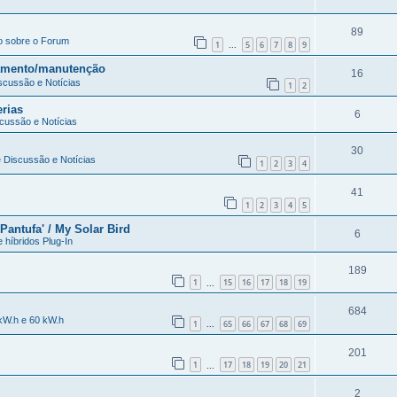
89
o sobre o Forum
1
5
6
7
8
9
...
egamento/manutenção
16
iscussão e Notícias
1
2
erias
6
scussão e Notícias
30
e Discussão e Notícias
1
2
3
4
41
1
2
3
4
5
'Pantufa' / My Solar Bird
6
e híbridos Plug-In
189
1
15
16
17
18
19
...
684
 kW.h e 60 kW.h
1
65
66
67
68
69
...
201
1
17
18
19
20
21
...
2