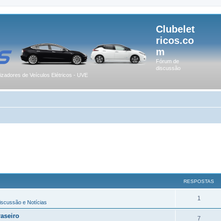
Clubelet
ricos.co
m
Fórum de
discussão
lizadores de Veículos Elétricos - UVE
RESPOSTAS
1
Discussão e Notícias
aseiro
7