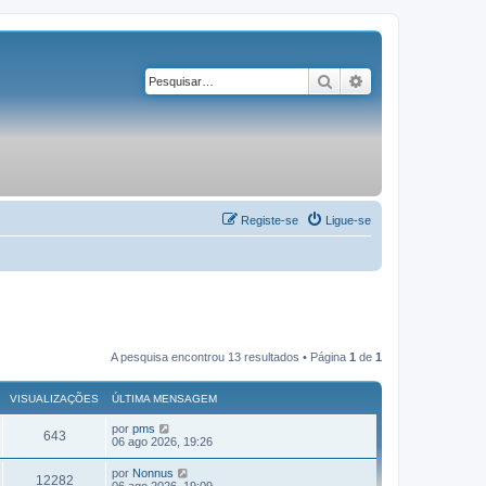
Pesquisar
Pesquisa avançad
Registe-se
Ligue-se
A pesquisa encontrou 13 resultados • Página
1
de
1
VISUALIZAÇÕES
ÚLTIMA MENSAGEM
por
pms
643
06 ago 2026, 19:26
por
Nonnus
12282