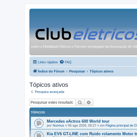
sobre a Mobilidade Elétrica e Parceiro privilegiado da Associação de Uti
Links rápidos
FAQ
Índice do Fórum
Pesquisar
Tópicos ativos
Tópicos ativos
Pesquisa avançada
Pesquisar
Pesquisa avançada
TÓPICOS
Mercedes eActros 600 World tour
por
Nonnus
»
06 ago 2026, 09:27
» em
Página principal de 
Kia EV6 GT-LINE com Ruido rolamento Motor tr