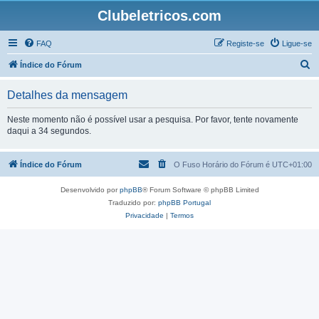
Clubeletricos.com
FAQ
Registe-se
Ligue-se
P
Índice do Fórum
e
Detalhes da mensagem
s
q
Neste momento não é possível usar a pesquisa. Por favor, tente novamente
daqui a 34 segundos.
u
i
Índice do Fórum
O Fuso Horário do Fórum é
UTC+01:00
s
a
Desenvolvido por
phpBB
® Forum Software © phpBB Limited
r
Traduzido por:
phpBB Portugal
Privacidade
|
Termos