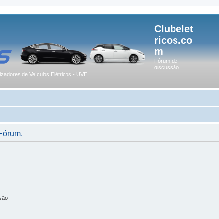
Clubelet
ricos.co
m
Fórum de
discussão
lizadores de Veículos Elétricos - UVE
 Fórum.
são