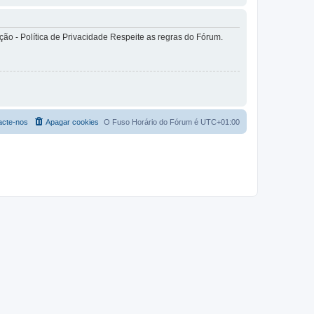
o - Política de Privacidade Respeite as regras do Fórum.
acte-nos
Apagar cookies
O Fuso Horário do Fórum é
UTC+01:00