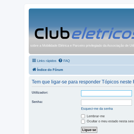
sobre a Mobilidade Elétrica e Parceiro privilegiado da Associação de Uti
Links rápidos
FAQ
Índice do Fórum
Tem que ligar-se para responder Tópicos neste
Utilizador:
Senha:
Esqueci-me da senha
Lembrar-me
Ocultar o meu estado nesta ses