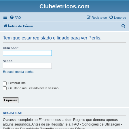
Clubeletricos.com
FAQ
Registe-se
Ligue-se
P
Índice do Fórum
e
Tem que estar registado e ligado para ver Perfis.
s
q
Utilizador:
u
i
Senha:
s
Esqueci-me da senha
a
r
Lembrar-me
Ocultar o meu estado nesta sessão
REGISTE-SE
O acesso completo ao Fórum necessita dum Registo que demora apenas
alguns segundos. Antes de se Registar leia: FAQ - Condições de Utilização -
Política de Privacidade Respeite as regras do Fórum.