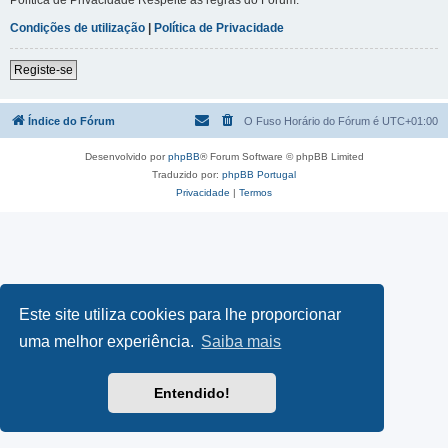
Condições de utilização
|
Política de Privacidade
Registe-se
Índice do Fórum
O Fuso Horário do Fórum é
UTC+01:00
Desenvolvido por
phpBB
® Forum Software © phpBB Limited
Traduzido por:
phpBB Portugal
Privacidade
|
Termos
Este site utiliza cookies para lhe proporcionar
uma melhor experiência.
Saiba mais
Entendido!