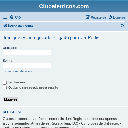
Clubeletricos.com
FAQ
Registe-se
Ligue-se
P
Índice do Fórum
e
Tem que estar registado e ligado para ver Perfis.
s
q
Utilizador:
u
i
Senha:
s
Esqueci-me da senha
a
r
Lembrar-me
Ocultar o meu estado nesta sessão
REGISTE-SE
O acesso completo ao Fórum necessita dum Registo que demora apenas
alguns segundos. Antes de se Registar leia: FAQ - Condições de Utilização -
Política de Privacidade Respeite as regras do Fórum.