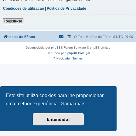
Condições de utilização
|
Política de Privacidade
Registe-se
Índice do Fórum
O Fuso Horário do Fórum é
UTC+01:00
Desenvolvido por
phpBB
® Forum Software © phpBB Limited
Traduzido por:
phpBB Portugal
Privacidade
|
Termos
Este site utiliza cookies para lhe proporcionar
uma melhor experiência.
Saiba mais
Entendido!