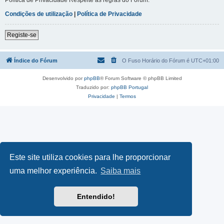
Condições de utilização
|
Política de Privacidade
Registe-se
Índice do Fórum
O Fuso Horário do Fórum é
UTC+01:00
Desenvolvido por
phpBB
® Forum Software © phpBB Limited
Traduzido por:
phpBB Portugal
Privacidade
|
Termos
Este site utiliza cookies para lhe proporcionar
uma melhor experiência.
Saiba mais
Entendido!