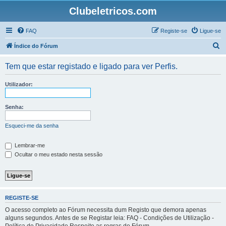
Clubeletricos.com
FAQ
Registe-se
Ligue-se
P
Índice do Fórum
e
Tem que estar registado e ligado para ver Perfis.
s
q
Utilizador:
u
i
Senha:
s
Esqueci-me da senha
a
r
Lembrar-me
Ocultar o meu estado nesta sessão
REGISTE-SE
O acesso completo ao Fórum necessita dum Registo que demora apenas
alguns segundos. Antes de se Registar leia: FAQ - Condições de Utilização -
Política de Privacidade Respeite as regras do Fórum.