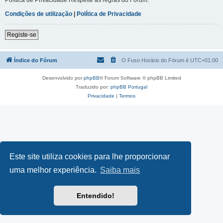
Condições de utilização
|
Política de Privacidade
Registe-se
Índice do Fórum
O Fuso Horário do Fórum é
UTC+01:00
Desenvolvido por
phpBB
® Forum Software © phpBB Limited
Traduzido por:
phpBB Portugal
Privacidade
|
Termos
Este site utiliza cookies para lhe proporcionar
uma melhor experiência.
Saiba mais
Entendido!