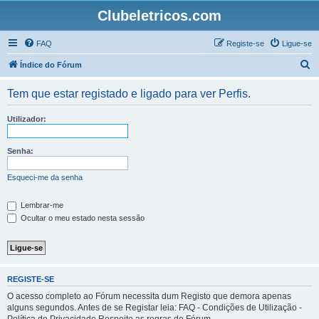
Clubeletricos.com
FAQ
Registe-se
Ligue-se
P
Índice do Fórum
e
Tem que estar registado e ligado para ver Perfis.
s
q
Utilizador:
u
i
Senha:
s
Esqueci-me da senha
a
r
Lembrar-me
Ocultar o meu estado nesta sessão
REGISTE-SE
O acesso completo ao Fórum necessita dum Registo que demora apenas
alguns segundos. Antes de se Registar leia: FAQ - Condições de Utilização -
Política de Privacidade Respeite as regras do Fórum.