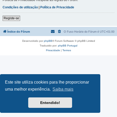
Condições de utilização
|
Política de Privacidade
Registe-se
Índice do Fórum
O Fuso Horário do Fórum é
UTC+01:00
Desenvolvido por
phpBB
® Forum Software © phpBB Limited
Traduzido por:
phpBB Portugal
Privacidade
|
Termos
Este site utiliza cookies para lhe proporcionar
uma melhor experiência.
Saiba mais
Entendido!