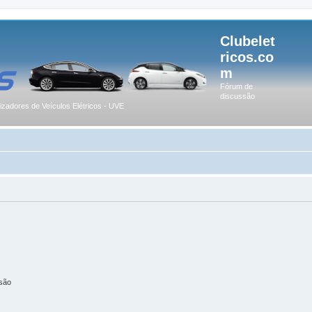
Clubelet
ricos.co
m
Fórum de
discussão
lizadores de Veículos Elétricos - UVE
são