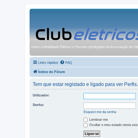
sobre a Mobilidade Elétrica e Parceiro privilegiado da Associação de Uti
Links rápidos
FAQ
Índice do Fórum
Tem que estar registado e ligado para ver Perfis.
Utilizador:
Senha:
Esqueci-me da senha
Lembrar-me
Ocultar o meu estado nesta ses