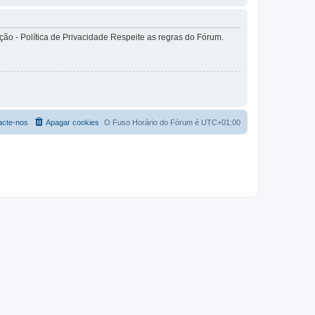
o - Política de Privacidade Respeite as regras do Fórum.
acte-nos
Apagar cookies
O Fuso Horário do Fórum é
UTC+01:00