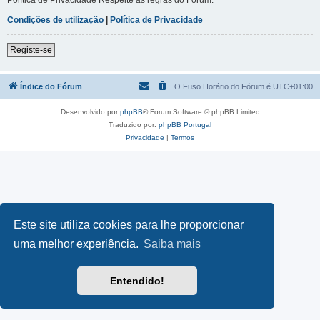
Condições de utilização
|
Política de Privacidade
Registe-se
Índice do Fórum
O Fuso Horário do Fórum é
UTC+01:00
Desenvolvido por
phpBB
® Forum Software © phpBB Limited
Traduzido por:
phpBB Portugal
Privacidade
|
Termos
Este site utiliza cookies para lhe proporcionar
uma melhor experiência.
Saiba mais
Entendido!