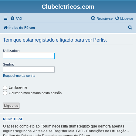
Clubeletricos.com
FAQ
Registe-se
Ligue-se
P
Índice do Fórum
e
Tem que estar registado e ligado para ver Perfis.
s
q
Utilizador:
u
i
Senha:
s
Esqueci-me da senha
a
r
Lembrar-me
Ocultar o meu estado nesta sessão
REGISTE-SE
O acesso completo ao Fórum necessita dum Registo que demora apenas
alguns segundos. Antes de se Registar leia: FAQ - Condições de Utilização -
Política de Privacidade Respeite as regras do Fórum.