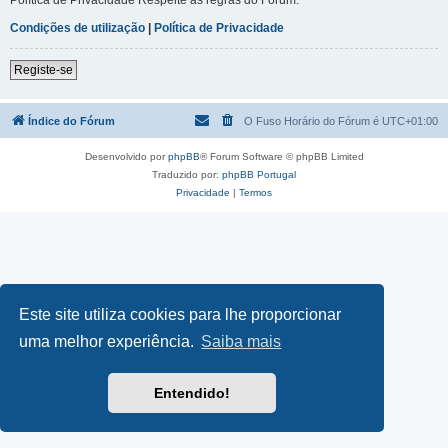
Condições de utilização
|
Política de Privacidade
Registe-se
Índice do Fórum
O Fuso Horário do Fórum é
UTC+01:00
Desenvolvido por
phpBB
® Forum Software © phpBB Limited
Traduzido por:
phpBB Portugal
Privacidade
|
Termos
Este site utiliza cookies para lhe proporcionar
uma melhor experiência.
Saiba mais
Entendido!