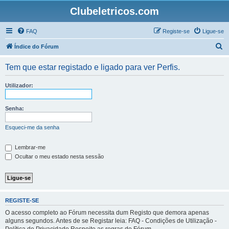
Clubeletricos.com
FAQ
Registe-se
Ligue-se
P
Índice do Fórum
e
Tem que estar registado e ligado para ver Perfis.
s
q
Utilizador:
u
i
Senha:
s
Esqueci-me da senha
a
r
Lembrar-me
Ocultar o meu estado nesta sessão
REGISTE-SE
O acesso completo ao Fórum necessita dum Registo que demora apenas
alguns segundos. Antes de se Registar leia: FAQ - Condições de Utilização -
Política de Privacidade Respeite as regras do Fórum.