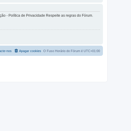
o - Política de Privacidade Respeite as regras do Fórum.
acte-nos
Apagar cookies
O Fuso Horário do Fórum é
UTC+01:00