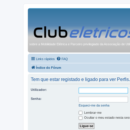
sobre a Mobilidade Elétrica e Parceiro privilegiado da Associação de Uti
Links rápidos
FAQ
Índice do Fórum
Tem que estar registado e ligado para ver Perfis.
Utilizador:
Senha:
Esqueci-me da senha
Lembrar-me
Ocultar o meu estado nesta ses