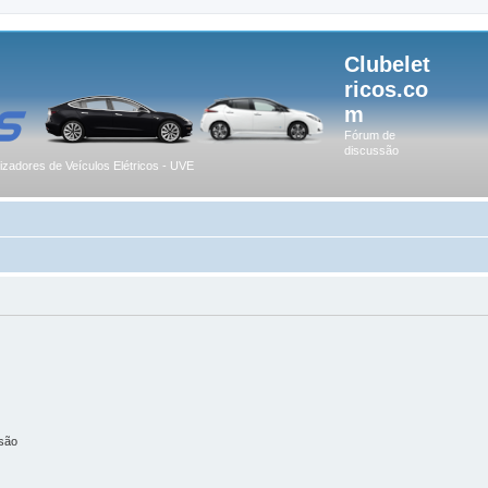
Clubelet
ricos.co
m
Fórum de
discussão
lizadores de Veículos Elétricos - UVE
são