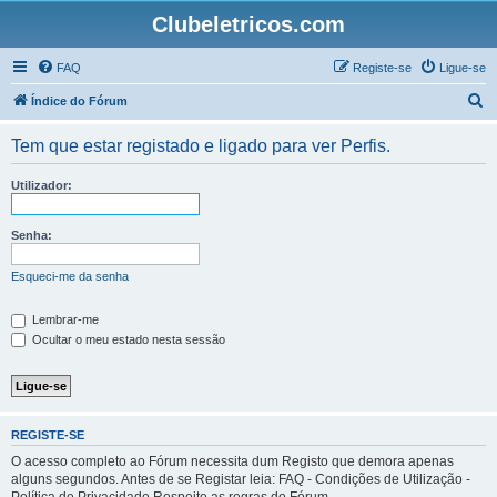
Clubeletricos.com
FAQ
Registe-se
Ligue-se
P
Índice do Fórum
e
Tem que estar registado e ligado para ver Perfis.
s
q
Utilizador:
u
i
Senha:
s
Esqueci-me da senha
a
r
Lembrar-me
Ocultar o meu estado nesta sessão
REGISTE-SE
O acesso completo ao Fórum necessita dum Registo que demora apenas
alguns segundos. Antes de se Registar leia: FAQ - Condições de Utilização -
Política de Privacidade Respeite as regras do Fórum.