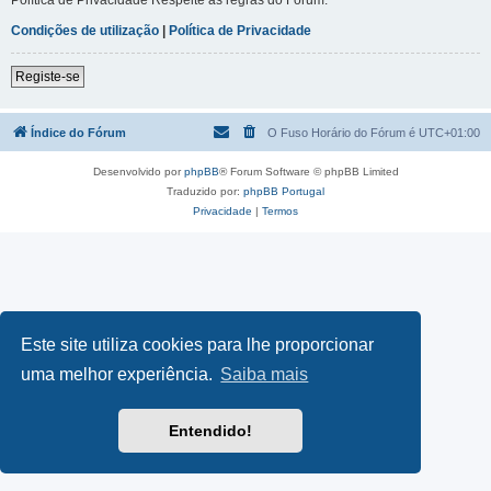
Condições de utilização
|
Política de Privacidade
Registe-se
Índice do Fórum
O Fuso Horário do Fórum é
UTC+01:00
Desenvolvido por
phpBB
® Forum Software © phpBB Limited
Traduzido por:
phpBB Portugal
Privacidade
|
Termos
Este site utiliza cookies para lhe proporcionar
uma melhor experiência.
Saiba mais
Entendido!