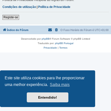
Condições de utilização
|
Política de Privacidade
Registe-se
Índice do Fórum
O Fuso Horário do Fórum é
UTC+01:00
Desenvolvido por
phpBB
® Forum Software © phpBB Limited
Traduzido por:
phpBB Portugal
Privacidade
|
Termos
Este site utiliza cookies para lhe proporcionar
uma melhor experiência.
Saiba mais
Entendido!