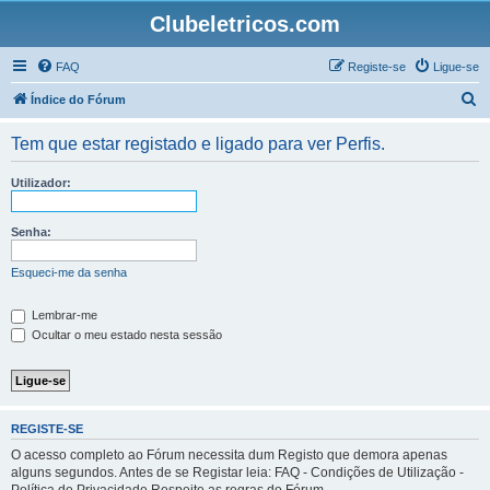
Clubeletricos.com
FAQ
Registe-se
Ligue-se
P
Índice do Fórum
e
Tem que estar registado e ligado para ver Perfis.
s
q
Utilizador:
u
i
Senha:
s
Esqueci-me da senha
a
r
Lembrar-me
Ocultar o meu estado nesta sessão
REGISTE-SE
O acesso completo ao Fórum necessita dum Registo que demora apenas
alguns segundos. Antes de se Registar leia: FAQ - Condições de Utilização -
Política de Privacidade Respeite as regras do Fórum.