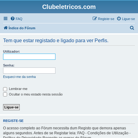
Clubeletricos.com
FAQ
Registe-se
Ligue-se
P
Índice do Fórum
e
Tem que estar registado e ligado para ver Perfis.
s
q
Utilizador:
u
i
Senha:
s
Esqueci-me da senha
a
r
Lembrar-me
Ocultar o meu estado nesta sessão
REGISTE-SE
O acesso completo ao Fórum necessita dum Registo que demora apenas
alguns segundos. Antes de se Registar leia: FAQ - Condições de Utilização -
Política de Privacidade Respeite as regras do Fórum.