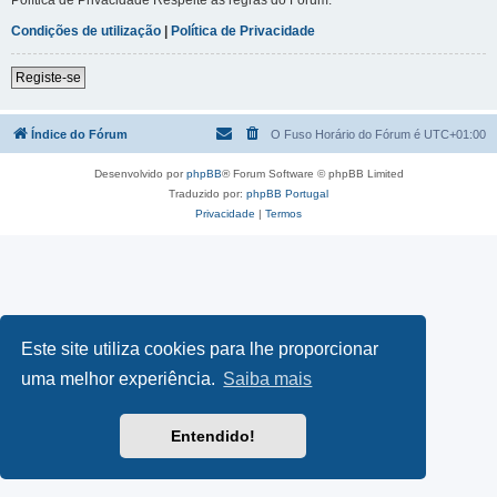
Condições de utilização
|
Política de Privacidade
Registe-se
Índice do Fórum
O Fuso Horário do Fórum é
UTC+01:00
Desenvolvido por
phpBB
® Forum Software © phpBB Limited
Traduzido por:
phpBB Portugal
Privacidade
|
Termos
Este site utiliza cookies para lhe proporcionar
uma melhor experiência.
Saiba mais
Entendido!