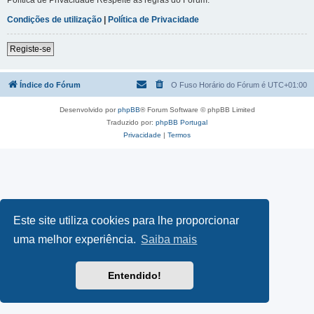
Condições de utilização
|
Política de Privacidade
Registe-se
Índice do Fórum
O Fuso Horário do Fórum é
UTC+01:00
Desenvolvido por
phpBB
® Forum Software © phpBB Limited
Traduzido por:
phpBB Portugal
Privacidade
|
Termos
Este site utiliza cookies para lhe proporcionar
uma melhor experiência.
Saiba mais
Entendido!