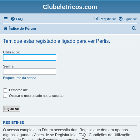
Clubeletricos.com
FAQ
Registe-se
Ligue-se
P
Índice do Fórum
e
Tem que estar registado e ligado para ver Perfis.
s
q
Utilizador:
u
i
Senha:
s
Esqueci-me da senha
a
r
Lembrar-me
Ocultar o meu estado nesta sessão
REGISTE-SE
O acesso completo ao Fórum necessita dum Registo que demora apenas
alguns segundos. Antes de se Registar leia: FAQ - Condições de Utilização -
Política de Privacidade Respeite as regras do Fórum.