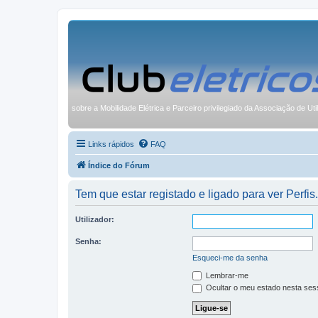
sobre a Mobilidade Elétrica e Parceiro privilegiado da Associação de Uti
Links rápidos
FAQ
Índice do Fórum
Tem que estar registado e ligado para ver Perfis.
Utilizador:
Senha:
Esqueci-me da senha
Lembrar-me
Ocultar o meu estado nesta ses