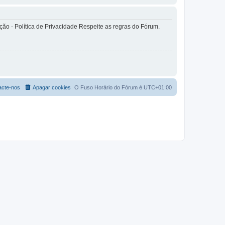
o - Política de Privacidade Respeite as regras do Fórum.
acte-nos
Apagar cookies
O Fuso Horário do Fórum é
UTC+01:00