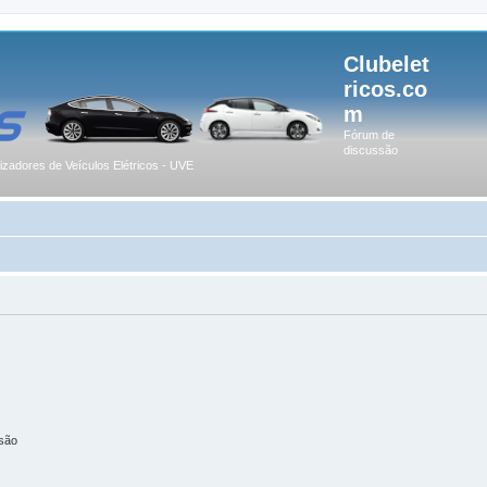
Clubelet
ricos.co
m
Fórum de
discussão
lizadores de Veículos Elétricos - UVE
são