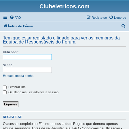
Clubeletricos.com
FAQ
Registe-se
Ligue-se
P
Índice do Fórum
e
Tem que estar registado e ligado para ver os membros da
s
Equipa de Responsáveis do Fórum.
q
Utilizador:
u
i
Senha:
s
a
Esqueci-me da senha
r
Lembrar-me
Ocultar o meu estado nesta sessão
REGISTE-SE
O acesso completo ao Fórum necessita dum Registo que demora apenas
alguns segundos. Antes de se Registar leia: FAQ - Condições de Utilização -