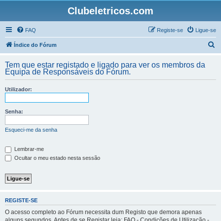
Clubeletricos.com
FAQ
Registe-se
Ligue-se
P
Índice do Fórum
e
Tem que estar registado e ligado para ver os membros da
s
Equipa de Responsáveis do Fórum.
q
Utilizador:
u
i
Senha:
s
a
Esqueci-me da senha
r
Lembrar-me
Ocultar o meu estado nesta sessão
REGISTE-SE
O acesso completo ao Fórum necessita dum Registo que demora apenas
alguns segundos. Antes de se Registar leia: FAQ - Condições de Utilização -