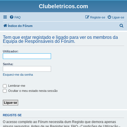
Clubeletricos.com
FAQ
Registe-se
Ligue-se
P
Índice do Fórum
e
Tem que estar registado e ligado para ver os membros da
s
Equipa de Responsáveis do Fórum.
q
Utilizador:
u
i
Senha:
s
a
Esqueci-me da senha
r
Lembrar-me
Ocultar o meu estado nesta sessão
REGISTE-SE
O acesso completo ao Fórum necessita dum Registo que demora apenas
alguns segundos. Antes de se Registar leia: FAQ - Condições de Utilização -