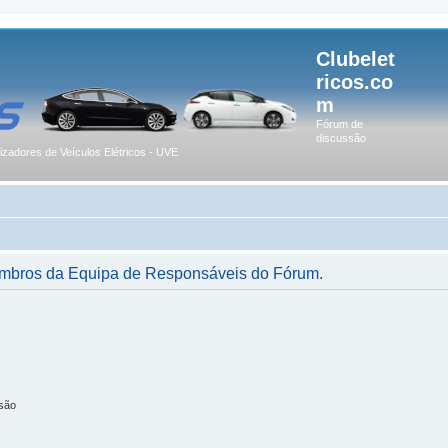
Clubelet
ricos.co
m
Fórum de
discussão
lizadores de Veículos Elétricos - UVE
membros da Equipa de Responsáveis do Fórum.
são