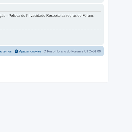
o - Política de Privacidade Respeite as regras do Fórum.
acte-nos
Apagar cookies
O Fuso Horário do Fórum é
UTC+01:00