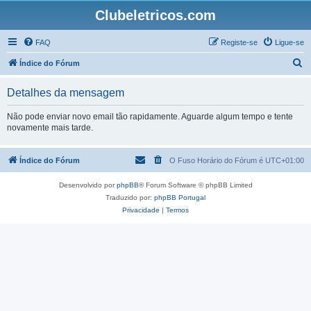
Clubeletricos.com
FAQ
Registe-se
Ligue-se
P
Índice do Fórum
e
Detalhes da mensagem
s
q
Não pode enviar novo email tão rapidamente. Aguarde algum tempo e tente
novamente mais tarde.
u
i
Índice do Fórum
O Fuso Horário do Fórum é
UTC+01:00
s
a
Desenvolvido por
phpBB
® Forum Software © phpBB Limited
r
Traduzido por:
phpBB Portugal
Privacidade
|
Termos