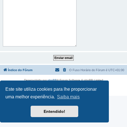
Índice do Fórum
O Fuso Horário do Fórum é
UTC+01:00
Desenvolvido por
phpBB
® Forum Software © phpBB Limited
Traduzido por:
phpBB Portugal
Este site utiliza cookies para lhe proporcionar
Privacidade
|
Termos
uma melhor experiência.
Saiba mais
Entendido!