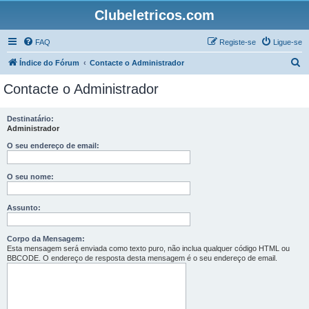
Clubeletricos.com
FAQ
Registe-se
Ligue-se
P
Índice do Fórum
Contacte o Administrador
e
Contacte o Administrador
s
q
Destinatário:
Administrador
u
i
O seu endereço de email:
s
O seu nome:
a
r
Assunto:
Corpo da Mensagem:
Esta mensagem será enviada como texto puro, não inclua qualquer código HTML ou
BBCODE. O endereço de resposta desta mensagem é o seu endereço de email.