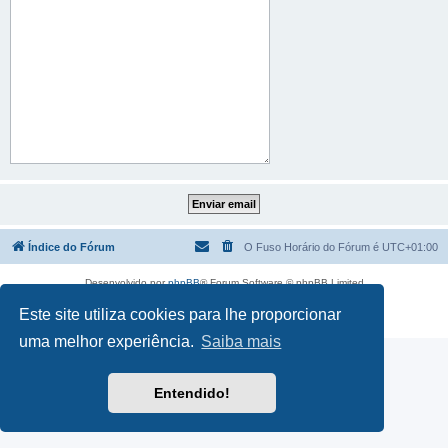
Índice do Fórum
O Fuso Horário do Fórum é
UTC+01:00
Desenvolvido por
phpBB
® Forum Software © phpBB Limited
Traduzido por:
phpBB Portugal
Este site utiliza cookies para lhe proporcionar
Privacidade
|
Termos
uma melhor experiência.
Saiba mais
Entendido!