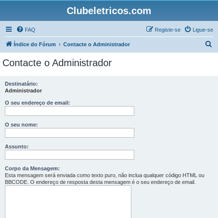
Clubeletricos.com
FAQ
Registe-se
Ligue-se
P
Índice do Fórum
Contacte o Administrador
e
Contacte o Administrador
s
q
Destinatário:
Administrador
u
i
O seu endereço de email:
s
O seu nome:
a
r
Assunto:
Corpo da Mensagem:
Esta mensagem será enviada como texto puro, não inclua qualquer código HTML ou
BBCODE. O endereço de resposta desta mensagem é o seu endereço de email.