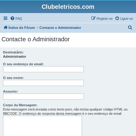
Clubeletricos.com
FAQ
Registe-se
Ligue-se
P
Índice do Fórum
Contacte o Administrador
e
Contacte o Administrador
s
q
Destinatário:
Administrador
u
i
O seu endereço de email:
s
O seu nome:
a
r
Assunto:
Corpo da Mensagem:
Esta mensagem será enviada como texto puro, não inclua qualquer código HTML ou
BBCODE. O endereço de resposta desta mensagem é o seu endereço de email.