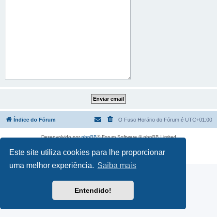
Índice do Fórum
O Fuso Horário do Fórum é
UTC+01:00
Desenvolvido por
phpBB
® Forum Software © phpBB Limited
Traduzido por:
phpBB Portugal
Este site utiliza cookies para lhe proporcionar
Privacidade
|
Termos
uma melhor experiência.
Saiba mais
Entendido!