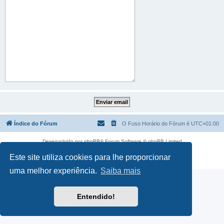
Índice do Fórum
O Fuso Horário do Fórum é
UTC+01:00
Desenvolvido por
phpBB
® Forum Software © phpBB Limited
Traduzido por:
phpBB Portugal
Este site utiliza cookies para lhe proporcionar
Privacidade
|
Termos
uma melhor experiência.
Saiba mais
Entendido!