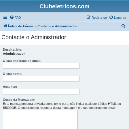
Clubeletricos.com
FAQ
Registe-se
Ligue-se
P
Índice do Fórum
Contacte o Administrador
e
Contacte o Administrador
s
q
Destinatário:
Administrador
u
i
O seu endereço de email:
s
O seu nome:
a
r
Assunto:
Corpo da Mensagem:
Esta mensagem será enviada como texto puro, não inclua qualquer código HTML ou
BBCODE. O endereço de resposta desta mensagem é o seu endereço de email.