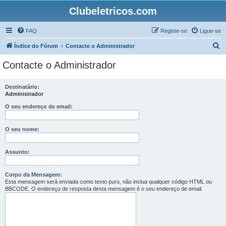
Clubeletricos.com
FAQ
Registe-se
Ligue-se
P
Índice do Fórum
Contacte o Administrador
e
Contacte o Administrador
s
q
Destinatário:
Administrador
u
i
O seu endereço de email:
s
O seu nome:
a
r
Assunto:
Corpo da Mensagem:
Esta mensagem será enviada como texto puro, não inclua qualquer código HTML ou
BBCODE. O endereço de resposta desta mensagem é o seu endereço de email.