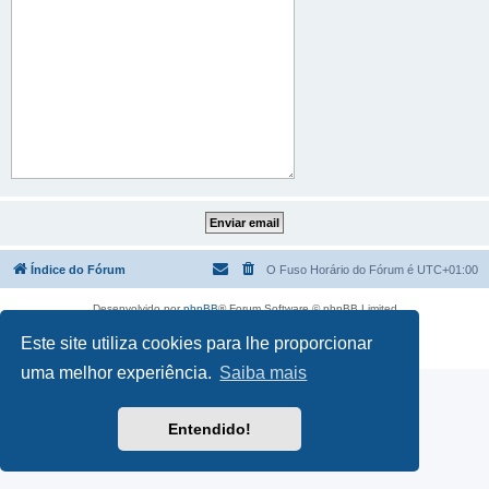
Índice do Fórum
O Fuso Horário do Fórum é
UTC+01:00
Desenvolvido por
phpBB
® Forum Software © phpBB Limited
Traduzido por:
phpBB Portugal
Este site utiliza cookies para lhe proporcionar
Privacidade
|
Termos
uma melhor experiência.
Saiba mais
Entendido!