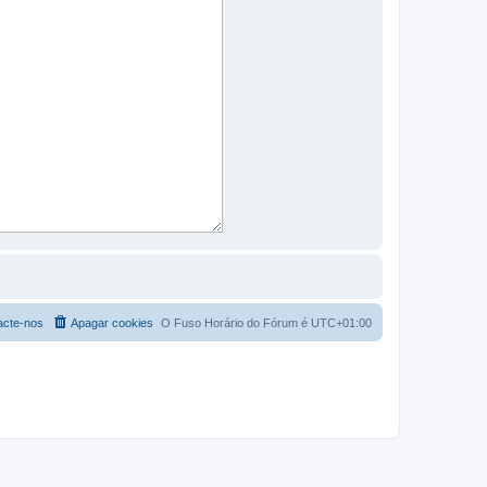
acte-nos
Apagar cookies
O Fuso Horário do Fórum é
UTC+01:00