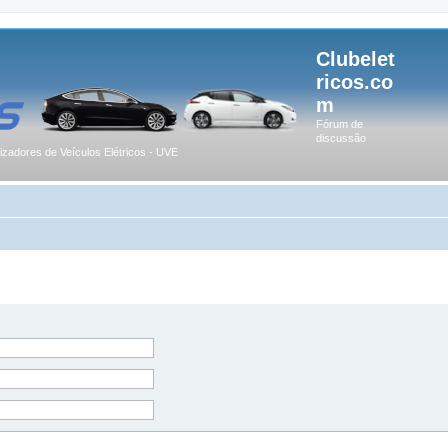
Clubelet
ricos.co
m
Fórum de
discussão
lizadores de Veículos Elétricos - UVE