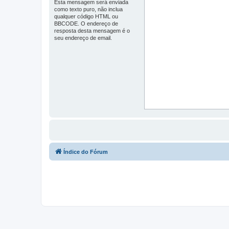
Esta mensagem será enviada
como texto puro, não inclua
qualquer código HTML ou
BBCODE. O endereço de
resposta desta mensagem é o
seu endereço de email.
Índice do Fórum