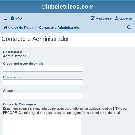
Clubeletricos.com
FAQ
Registe-se
Ligue-se
P
Índice do Fórum
Contacte o Administrador
e
Contacte o Administrador
s
q
Destinatário:
Administrador
u
i
O seu endereço de email:
s
O seu nome:
a
r
Assunto:
Corpo da Mensagem:
Esta mensagem será enviada como texto puro, não inclua qualquer código HTML ou
BBCODE. O endereço de resposta desta mensagem é o seu endereço de email.