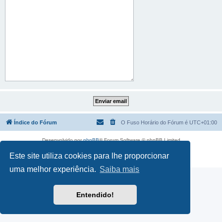
Índice do Fórum
O Fuso Horário do Fórum é
UTC+01:00
Desenvolvido por
phpBB
® Forum Software © phpBB Limited
Traduzido por:
phpBB Portugal
Este site utiliza cookies para lhe proporcionar
Privacidade
|
Termos
uma melhor experiência.
Saiba mais
Entendido!