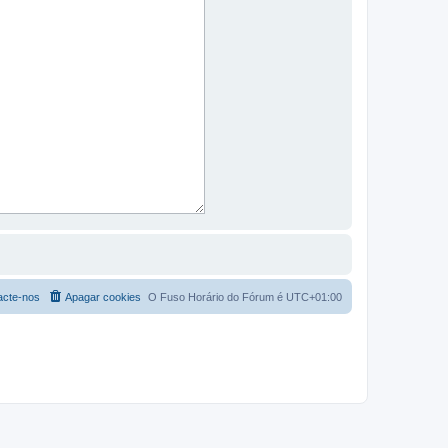
acte-nos
Apagar cookies
O Fuso Horário do Fórum é
UTC+01:00