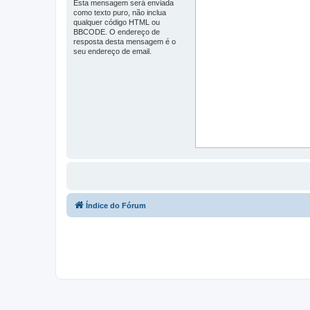
Esta mensagem será enviada
como texto puro, não inclua
qualquer código HTML ou
BBCODE. O endereço de
resposta desta mensagem é o
seu endereço de email.
Índice do Fórum