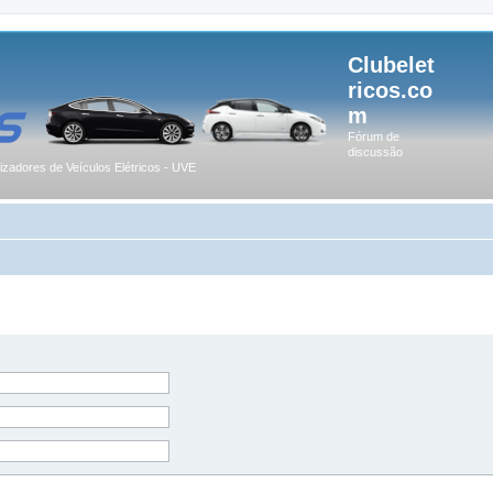
Clubelet
ricos.co
m
Fórum de
discussão
lizadores de Veículos Elétricos - UVE